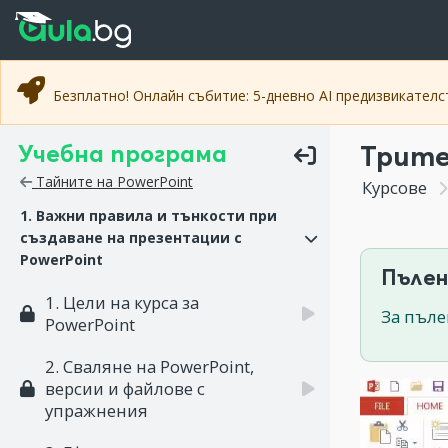
Прескочи към основното съдържание
Прескочи към навигацията
Безплатно! Онлайн събитие: 5-дневно AI предизвикател
Учебна програма
Трите
Тайните на PowerPoint
Курсове
1. Важни правила и тънкости при
създаване на презентации с
PowerPoint
Пълен
1. Цели на курса за
За пъле
PowerPoint
2. Сваляне на PowerPoint,
версии и файлове с
упражнения