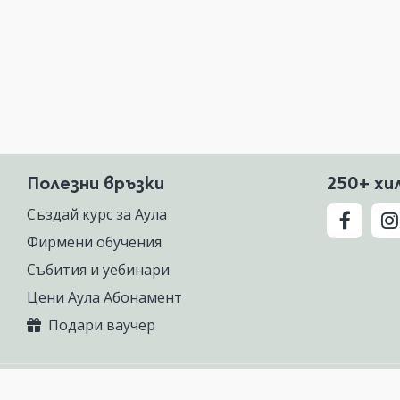
Полезни връзки
250+ хи
Създай курс за Аула
Фирмени обучения
Събития и уебинари
Цени Аула Абонамент
Подари ваучер