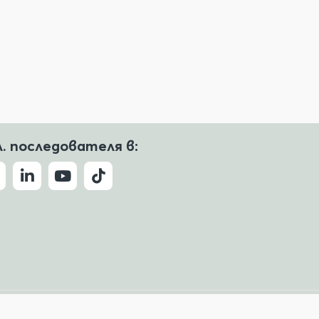
л. последователя в:
Условия за ползване
Политика за поверителност