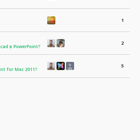
1
2
cad в PowerPoint?
5
nt for Mac 2011?