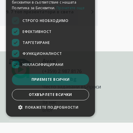
9. 7 топ презентатори в света
Аула
(+359) 2 987 8176
office@aula.bg
Често задавани въпроси
Контакти
За нас
Блог
НАСТРОЙКИ НА БИСКВИТКИТЕ
2012-2026
©
AULA.bg
Всички права запазени.