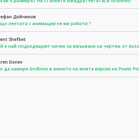
къв е размерът на стъпките (квадратчетата) в Gridlines?
тефан Дойчинов
що лентата с анимации не ми работи ?
lent Shefket
й е най-подходящият начин за вмъкване на чертеж от Auto
kren Donev
к да намеря Gridlines в менюто на моята версия на Power Poi