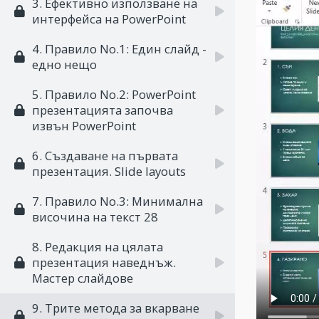
3. Ефективно използване на
интерфейса на PowerPoint
4. Правило No.1: Един слайд -
едно нещо
5. Правило Nо.2: PowerPoint
презентацията започва
извън PowerPoint
6. Създаване на първата
презентация. Slide layouts
7. Правило Nо.3: Минимална
височина на текст 28
8. Редакция на цялата
презентация наведнъж.
Мастер слайдове
9. Трите метода за вкарване