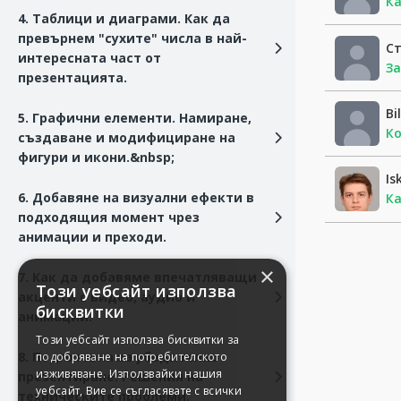
Ка
4. Таблици и диаграми. Как да
превърнем "сухите" числа в най-
С
интересната част от
За
презентацията.
Bi
5. Графични елементи. Намиране,
Ко
създаване и модифициране на
фигури и икони.&nbsp;
Is
6. Добавяне на визуални ефекти в
Ка
подходящия момент чрез
анимации и преходи.
7. Как да добавяме впечатляващи
акценти с видео, аудио и
анимации.
8. Подготовка за убедително
презентиране. Решения на
техническите проблеми.