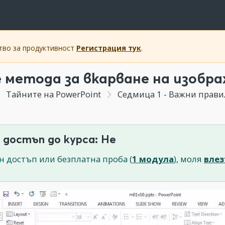
ство за продуктивност
Регистрация тук
.
 метода за вкарване на изобра
Тайните на PowerPoint
Седмица 1 - Важни правила и
 достъп до курса: Не
н достъп или безплатна проба (
1 модула
), моля
влез