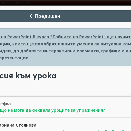
Предишен
на PowerPoint
В курса "Тайните на PowerPoint" ще науч
ации, които ще подобрят вашите умения за визуална ком
идеи, да добавяте интерактивни елементи, графики и ан
презентации.
сия към урока
тефка
що не мога да си сваля уроците за упражнения?
ариана Стоянова