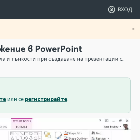
ВХОД
×
жение в PowerPoint
 тънкости при създаване на презентации с PowerPoint
те
или се
регистрирайте
.