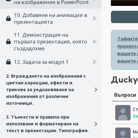
на изображение в PowerPoint
10. Добавяне на анимации в
презентацията
11. Демонстрация на
Тайните 
първата презентация, която
презент
създадохме
вашите 
вашите 
12. Задача за модул 1
2. Вграждането на изображения с
Диску
цветни корекции, ефекти и
трикове за уеднаквяване на
Въпроси
изображения от различни
източници.
С
За
3. Тънкости и правила при
използване и форматиране на
текст в презентации. Типография.
М