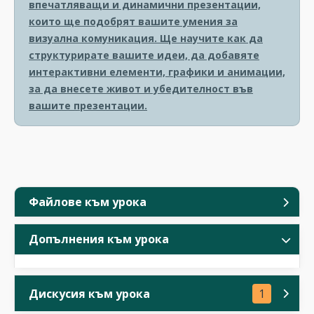
впечатляващи и динамични презентации,
които ще подобрят вашите умения за
визуална комуникация. Ще научите как да
структурирате вашите идеи, да добавяте
интерактивни елементи, графики и анимации,
за да внесете живот и убедителност във
вашите презентации.
Файлове към урока
Допълнения към урока
Дискусия към урока
1