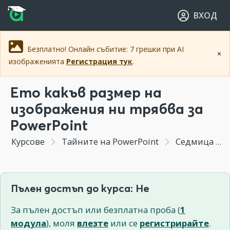
Прескочи към основното съдържание
Прескочи към навигацията
ВХОД
Безплатно! Онлайн събитие: 7 грешки при AI
×
изображенията
Регистрация тук
.
Ето какъв размер на
изображения ни трябва за
PowerPoint
Курсове
Тайните на PowerPoint
Седмица 2 - Вграждането на изображения с цветни корекции, ефекти и трикове за уеднаквяване на изображения от различни източници.
Пълен достъп до курса: Не
За пълен достъп или безплатна проба (
1
модула
), моля
влезте
или се
регистрирайте
.