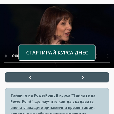
СТАРТИРАЙ КУРСА ДНЕС
Тайните на PowerPoint
В курса "Тайните на
PowerPoint" ще научите как да създавате
впечатляващи и динамични презентации,
които ще подобрят вашите умения за