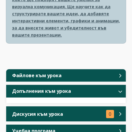
визуална комуникация. Ще научите как да
структурирате вашите идеи, да добавяте
интерактивни елементи, графики и анимации,
за да внесете живот и убедителност във
вашите презентации.
Файлове към урока
Допълнения към урока
Дискусия към урока
0
Учебна програма