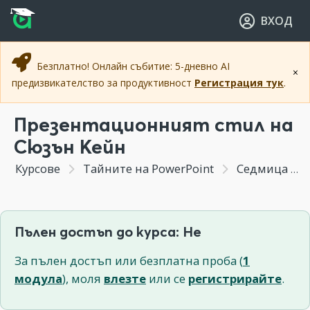
Прескочи към основното съдържание
Прескочи към навигацията
ВХОД
Безплатно! Онлайн събитие: 5-дневно AI
×
предизвикателство за продуктивност
Регистрация тук
.
Презентационният стил на
Сюзън Кейн
Курсове
Тайните на PowerPoint
Седмица 9 - 7 топ презентатори в света
Пълен достъп до курса: Не
За пълен достъп или безплатна проба (
1
модула
), моля
влезте
или се
регистрирайте
.