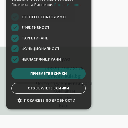
Политика за Бисквитки.
Прочетете още
СТРОГО НЕОБХОДИМО
ЕФЕКТИВНОСТ
ТАРГЕТИРАНЕ
ФУНКЦИОНАЛНОСТ
Аула
НЕКЛАСИФИЦИРАНИ
(+359) 2 987 8176
ПРИЕМЕТЕ ВСИЧКИ
office@aula.bg
Често задавани въпроси
ОТХВЪРЛЕТЕ ВСИЧКИ
Контакти
За нас
ПОКАЖЕТЕ ПОДРОБНОСТИ
НАСТРОЙКИ НА БИСКВИТКИТЕ
Блог
Полезни връзки