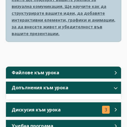
визуална комуникация. Ще научите как да
структурирате вашите идеи, да добавяте
интерактивни елементи, графики и анимации,
за да внесете живот и убедителност във
вашите презентации.
Файлове към урока
Допълнения към урока
Дискусия към урока
3
Учебна програма