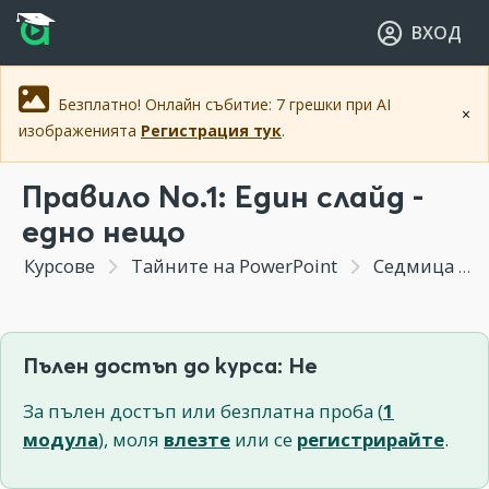
Прескочи към основното съдържание
Прескочи към навигацията
ВХОД
Безплатно! Онлайн събитие: 7 грешки при AI
×
изображенията
Регистрация тук
.
Правило No.1: Един слайд -
едно нещо
Курсове
Тайните на PowerPoint
Седмица 1 - Важни правила и тънкости при създаване на презентации с PowerPoint
Пълен достъп до курса: Не
За пълен достъп или безплатна проба (
1
модула
), моля
влезте
или се
регистрирайте
.