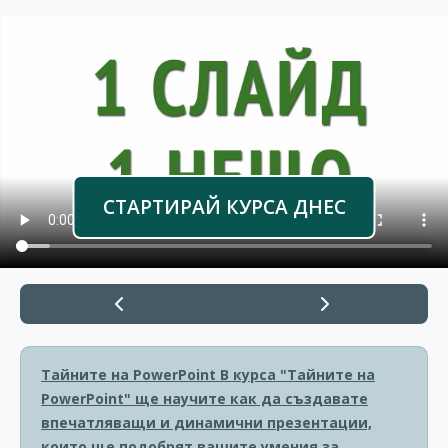
СТАРТИРАЙ КУРСА ДНЕС
Тайните на PowerPoint
В курса "Тайните на
PowerPoint" ще научите как да създавате
впечатляващи и динамични презентации,
които ще подобрят вашите умения за