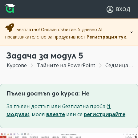
Прескочи към основното съдържание
Прескочи към навигацията
ВХОД
Безплатно! Онлайн събитие: 5-дневно AI
×
предизвикателство за продуктивност
Регистрация тук
.
Задача за модул 5
Курсове
Тайните на PowerPoint
Седмица 5 - Графични елементи. Намиране, създаване и модифициране на фигури и икони.
Пълен достъп до курса: Не
За пълен достъп или безплатна проба (
1
модула
), моля
влезте
или се
регистрирайте
.