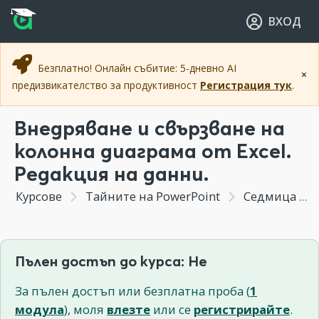
Прескочи към основното съдържание
Прескочи към навигацията
ВХОД
Безплатно! Онлайн събитие: 5-дневно AI
×
предизвикателство за продуктивност
Регистрация тук
.
Внедряване и свързване на
колонна диаграма от Excel.
Редакция на данни.
Курсове
Тайните на PowerPoint
Седмица 4 - Таблици и диаграми. Как да превърнем "сухите" числа в най-интересната част от презентацията.
Пълен достъп до курса: Не
За пълен достъп или безплатна проба (
1
модула
), моля
влезте
или се
регистрирайте
.