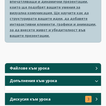
впечатляващи и динамични презентации,
които ще подобрят вашите умения за
визуална комуникация. Ще научите как да
структурирате вашите идеи, да добавяте
интерактивни елементи, графики и анимации,
за да внесете живот и убедителност във
вашите презентации.
Файлове към урока
Допълнения към урока
Дискусия към урока
3