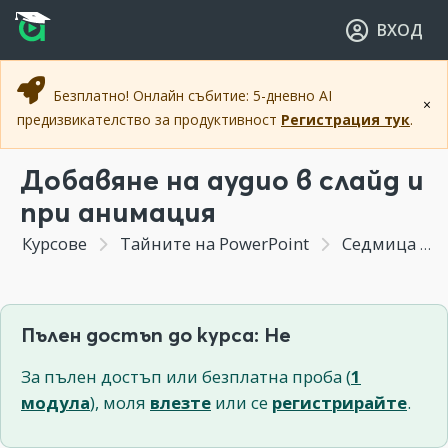
Прескочи към основното съдържание
Прескочи към навигацията
ВХОД
Безплатно! Онлайн събитие: 5-дневно AI
×
предизвикателство за продуктивност
Регистрация тук
.
Добавяне на аудио в слайд и
при анимация
Курсове
Тайните на PowerPoint
Седмица 7 - Как да добавяме впечатляващи акценти с видео, аудио и анимации.
Пълен достъп до курса: Не
За пълен достъп или безплатна проба (
1
модула
), моля
влезте
или се
регистрирайте
.