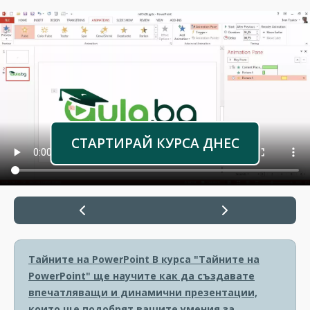
СТАРТИРАЙ КУРСА ДНЕС
Тайните на PowerPoint
В курса "Тайните на
PowerPoint" ще научите как да създавате
впечатляващи и динамични презентации,
които ще подобрят вашите умения за