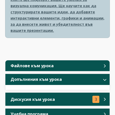
визуална комуникация. Ще научите как да
структурирате вашите идеи, да добавяте
интерактивни елементи, графики и анимации,
за да внесете живот и убедителност във
вашите презентации.
Файлове към урока
Допълнения към урока
Дискусия към урока
3
Учебна програма