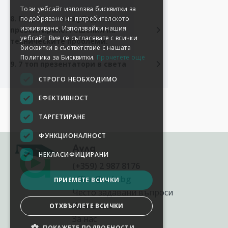
Този уебсайт използва бисквитки за
8. Подготовка за убедително
подобряване на потребителското
изживяване. Използвайки нашия
презентиране. Решения на
уебсайт, Вие се съгласявате с всички
техническите проблеми.
бисквитки в съответствие с нашата
Политика за Бисквитки.
Прочетете още
9. 7 топ презентатори в света
СТРОГО НЕОБХОДИМО
ЕФЕКТИВНОСТ
ТАРГЕТИРАНЕ
ФУНКЦИОНАЛНОСТ
Аула
НЕКЛАСИФИЦИРАНИ
(+359) 2 987 8176
office@aula.bg
ПРИЕМЕТЕ ВСИЧКИ
Често задавани въпроси
Контакти
ОТХВЪРЛЕТЕ ВСИЧКИ
За нас
ПОКАЖЕТЕ ПОДРОБНОСТИ