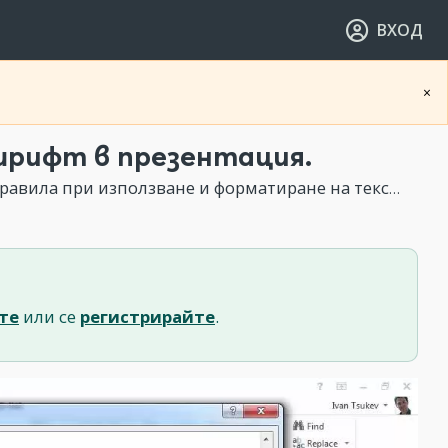
ВХОД
×
шрифт в презентация.
 използване и форматиране на текст в презентации. Типография.
те
или се
регистрирайте
.