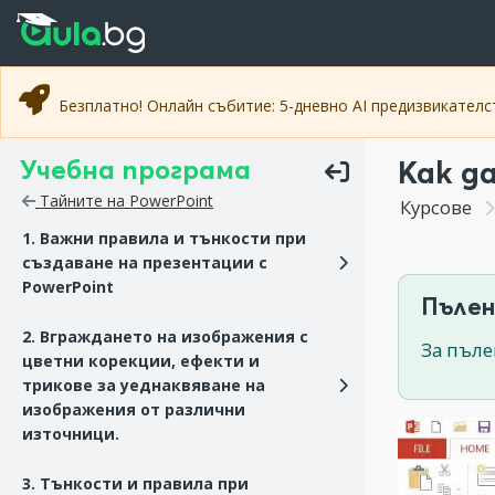
Прескочи към основното съдържание
Прескочи към навигацията
Безплатно! Онлайн събитие: 5-дневно AI предизвикател
Учебна програма
Как д
Тайните на PowerPoint
Курсове
1. Важни правила и тънкости при
създаване на презентации с
PowerPoint
Пълен
2. Вграждането на изображения с
За пъле
цветни корекции, ефекти и
трикове за уеднаквяване на
изображения от различни
източници.
3. Тънкости и правила при