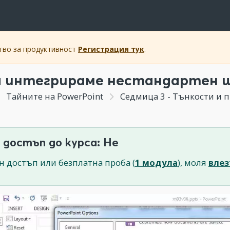
ство за продуктивност
Регистрация тук
.
а интегрираме нестандартен 
Тайните на PowerPoint
Седмица 3 - Тънкости и правила при
 достъп до курса: Не
н достъп или безплатна проба (
1 модула
), моля
влез