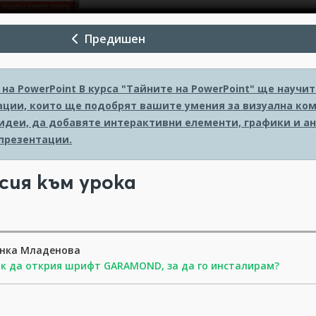
Предишен
на PowerPoint
В курса "Тайните на PowerPoint" ще науч
ации, които ще подобрят вашите умения за визуална ком
идеи, да добавяте интерактивни елементи, графики и ан
презентации.
сия към урока
инка Младенова
к да открия шрифт GARAMOND, за да го инсталирам?