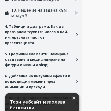
13. Решение на задача към
модул 3.
4. Таблици и диаграми. Как да
превърнем "сухите" числа в най-
интересната част от
презентацията.
5. Графични елементи. Намиране,
създаване и модифициране на
фигури и икони.&nbsp;
6. Добавяне на визуални ефекти в
подходящия момент чрез
анимации и преходи.
×
7. Как да добавяме впечатляващи
Този уебсайт използва
акценти с видео, аудио и
бисквитки
анимации.