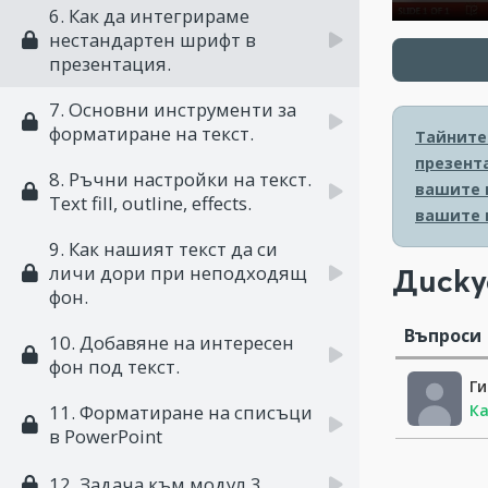
6. Как да интегрираме
нестандартен шрифт в
презентация.
7. Основни инструменти за
форматиране на текст.
Тайните 
презент
8. Ръчни настройки на текст.
вашите 
Text fill, outline, effects.
вашите 
9. Как нашият текст да си
личи дори при неподходящ
Диску
фон.
Въпроси
10. Добавяне на интересен
фон под текст.
Г
Ка
11. Форматиране на списъци
в PowerPoint
12. Задача към модул 3.