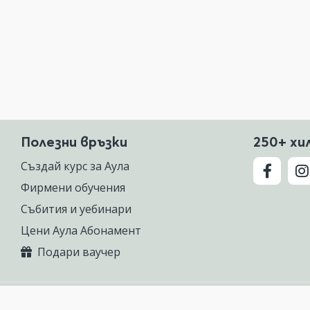
Полезни връзки
250+ хи
Създай курс за Аула
Фирмени обучения
Събития и уебинари
Цени Аула Абонамент
Подари ваучер