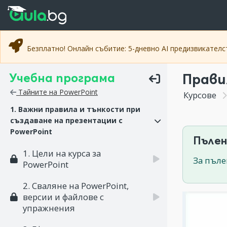
Прескочи към основното съдържание
Прескочи към навигацията
Безплатно! Онлайн събитие: 5-дневно AI предизвикател
Учебна програма
Прави
Тайните на PowerPoint
Курсове
1. Важни правила и тънкости при
създаване на презентации с
PowerPoint
Пълен
1. Цели на курса за
За пъле
PowerPoint
2. Сваляне на PowerPoint,
версии и файлове с
упражнения