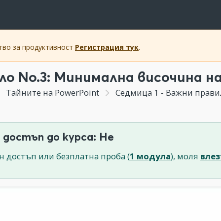
ство за продуктивност
Регистрация тук
.
ло Nо.3: Минимална височина н
Тайните на PowerPoint
Седмица 1 - Важни правила и
 достъп до курса: Не
н достъп или безплатна проба (
1 модула
), моля
влез