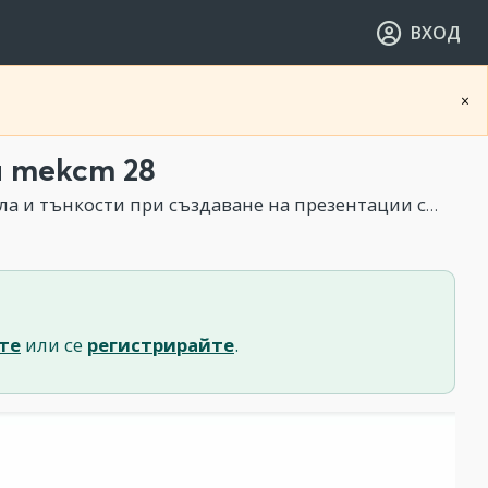
ВХОД
×
а текст 28
 тънкости при създаване на презентации с PowerPoint
те
или се
регистрирайте
.