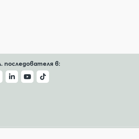
л. последователя в:
Условия за ползване
Политика за поверителност