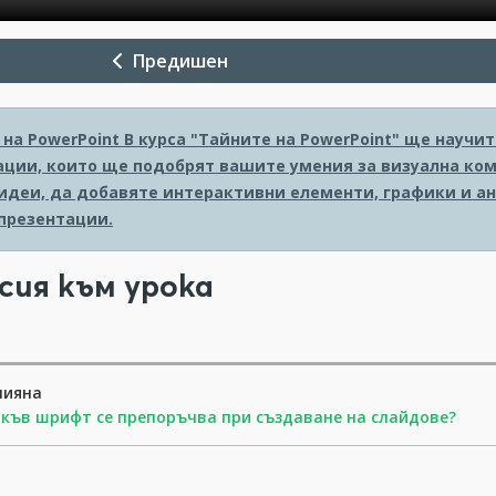
Предишен
на PowerPoint
В курса "Тайните на PowerPoint" ще науч
ации, които ще подобрят вашите умения за визуална ком
идеи, да добавяте интерактивни елементи, графики и ан
презентации.
сия към урока
лияна
къв шрифт се препоръчва при създаване на слайдове?