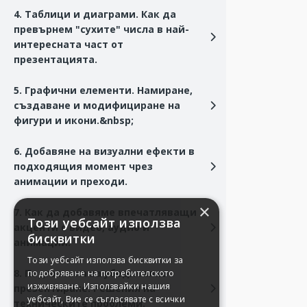
4. Таблици и диаграми. Как да
превърнем "сухите" числа в най-
интересната част от
презентацията.
5. Графични елементи. Намиране,
създаване и модифициране на
фигури и икони.&nbsp;
6. Добавяне на визуални ефекти в
подходящия момент чрез
анимации и преходи.
×
7. Как да добавяме впечатляващи
Този уебсайт използва
акценти с видео, аудио и
бисквитки
анимации.
Този уебсайт използва бисквитки за
8. Подготовка за убедително
подобряване на потребителското
изживяване. Използвайки нашия
презентиране. Решения на
уебсайт, Вие се съгласявате с всички
техническите проблеми.