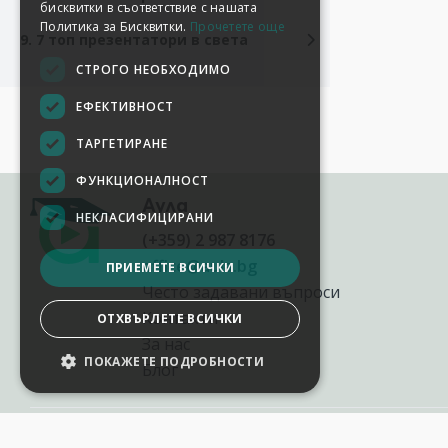
бисквитки в съответствие с нашата
Политика за Бисквитки.
Прочетете още
9. 7 топ презентатори в света
СТРОГО НЕОБХОДИМО
ЕФЕКТИВНОСТ
ТАРГЕТИРАНЕ
ФУНКЦИОНАЛНОСТ
Аула
НЕКЛАСИФИЦИРАНИ
(+359) 2 987 8176
office@aula.bg
ПРИЕМЕТЕ ВСИЧКИ
Често задавани въпроси
Контакти
ОТХВЪРЛЕТЕ ВСИЧКИ
За нас
ПОКАЖЕТЕ ПОДРОБНОСТИ
Блог
НАСТРОЙКИ НА БИСКВИТКИТЕ
2012-2026
©
AULA.bg
Всички права запазени.