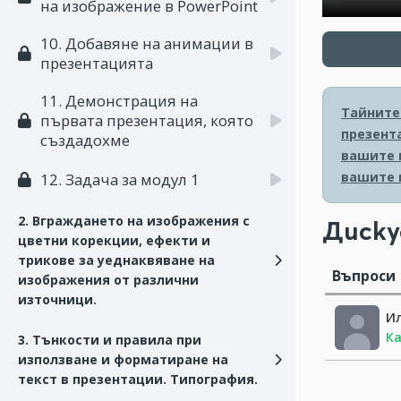
на изображение в PowerPoint
10. Добавяне на анимации в
презентацията
11. Демонстрация на
Тайните 
първата презентация, която
презент
създадохме
вашите 
вашите 
12. Задача за модул 1
2. Вграждането на изображения с
Диску
цветни корекции, ефекти и
трикове за уеднаквяване на
Въпроси
изображения от различни
източници.
И
Ка
3. Тънкости и правила при
използване и форматиране на
текст в презентации. Типография.