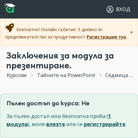
Прескочи към основното съдържание
Прескочи към навигацията
ВХОД
Безплатно! Онлайн събитие: 5-дневно AI
×
предизвикателство за продуктивност
Регистрация тук
.
Заключения за модула за
презентиране.
Курсове
Тайните на PowerPoint
Седмица 8 - Подготовка за убедително презентиране. Решения на техническите проблеми.
Пълен достъп до курса: Не
За пълен достъп или безплатна проба (
1
модула
), моля
влезте
или се
регистрирайте
.