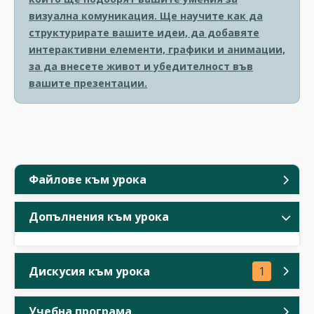
визуална комуникация. Ще научите как да
структурирате вашите идеи, да добавяте
интерактивни елементи, графики и анимации,
за да внесете живот и убедителност във
вашите презентации.
Файлове към урока
Допълнения към урока
Дискусия към урока
1
Учебна програма