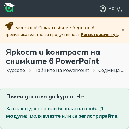
Прескочи към основното съдържание
Прескочи към навигацията
ВХОД
Безплатно! Онлайн събитие: 5-дневно AI
×
предизвикателство за продуктивност
Регистрация тук
.
Яркост и контраст на
снимките в PowerPoint
Курсове
Тайните на PowerPoint
Седмица 2 - Вграждането на изображения с цветни корекции, ефекти и трикове за уеднаквяване на изображения от различни източници.
Пълен достъп до курса: Не
За пълен достъп или безплатна проба (
1
модула
), моля
влезте
или се
регистрирайте
.