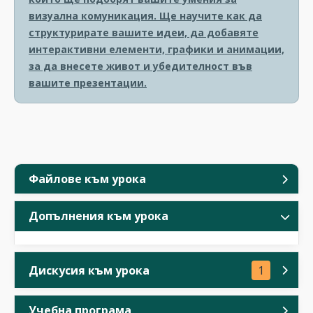
визуална комуникация. Ще научите как да
структурирате вашите идеи, да добавяте
интерактивни елементи, графики и анимации,
за да внесете живот и убедителност във
вашите презентации.
Файлове към урока
Допълнения към урока
Дискусия към урока
1
Учебна програма