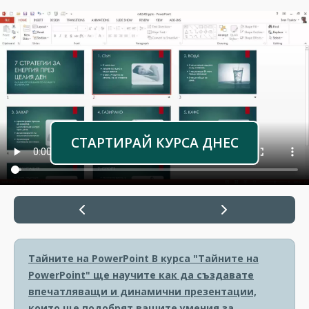
СТАРТИРАЙ КУРСА ДНЕС
Тайните на PowerPoint
В курса "Тайните на
PowerPoint" ще научите как да създавате
впечатляващи и динамични презентации,
които ще подобрят вашите умения за