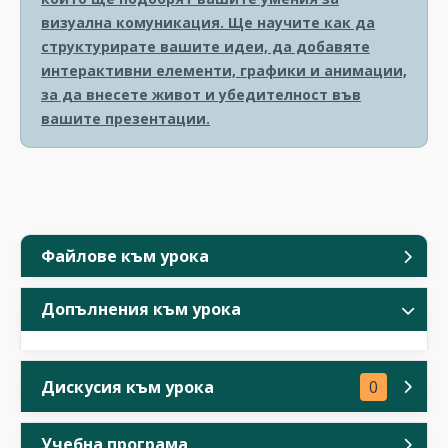
визуална комуникация. Ще научите как да
структурирате вашите идеи, да добавяте
интерактивни елементи, графики и анимации,
за да внесете живот и убедителност във
вашите презентации.
Файлове към урока
Допълнения към урока
Дискусия към урока
0
Учебна програма