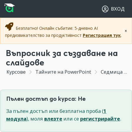
Прескочи към основното съдържание
Прескочи към навигацията
ВХОД
Безплатно! Онлайн събитие: 5-дневно AI
×
предизвикателство за продуктивност
Регистрация тук
.
Въпросник за създаване на
слайдове
Курсове
Тайните на PowerPoint
Седмица 8 - Подготовка за убедително презентиране. Решения на техническите проблеми.
Пълен достъп до курса: Не
За пълен достъп или безплатна проба (
1
модула
), моля
влезте
или се
регистрирайте
.