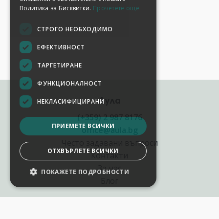
Политика за Бисквитки.
Прочетете още
СТРОГО НЕОБХОДИМО
ЕФЕКТИВНОСТ
ТАРГЕТИРАНЕ
ФУНКЦИОНАЛНОСТ
Аула
НЕКЛАСИФИЦИРАНИ
(+359) 2 987 8176
ПРИЕМЕТЕ ВСИЧКИ
office@aula.bg
Често задавани въпроси
ОТХВЪРЛЕТЕ ВСИЧКИ
Контакти
За нас
ПОКАЖЕТЕ ПОДРОБНОСТИ
НАСТРОЙКИ НА БИСКВИТКИТЕ
Блог
Полезни връзки