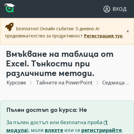
Прескочи към основното съдържание
Прескочи към навигацията
ВХОД
Безплатно! Онлайн събитие: 5-дневно AI
×
предизвикателство за продуктивност
Регистрация тук
.
Вмъкване на таблица от
Excel. Тънкости при
различните методи.
Курсове
Тайните на PowerPoint
Седмица 4 - Таблици и диаграми. Как да превърнем "сухите" числа в най-интересната част от презентацията.
Пълен достъп до курса: Не
За пълен достъп или безплатна проба (
1
модула
), моля
влезте
или се
регистрирайте
.