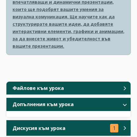
впечатляващи и динамични презентации,
които ще подобрят вашите умения за
визуална комуникация. Ще научите как да
структурирате вашите идеи, да добавяте
интерактивни елементи, графики и анимации,
за да внесете живот и убедителност във
вашите презентации.
Файлове към урока
Допълнения към урока
Дискусия към урока
1