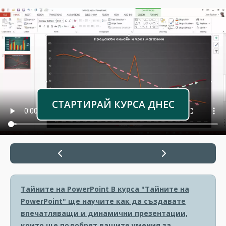
СТАРТИРАЙ КУРСА ДНЕС
Тайните на PowerPoint
В курса "Тайните на
PowerPoint" ще научите как да създавате
впечатляващи и динамични презентации,
които ще подобрят вашите умения за