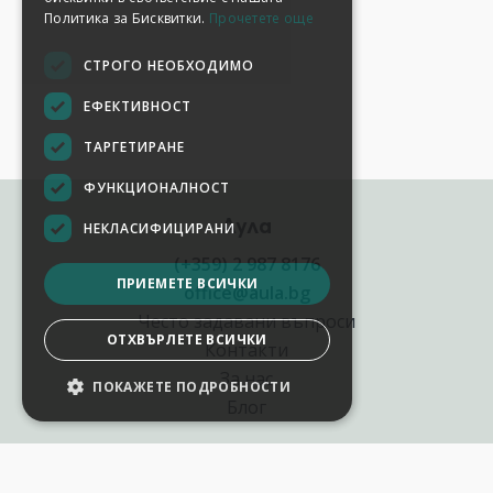
Политика за Бисквитки.
Прочетете още
СТРОГО НЕОБХОДИМО
ЕФЕКТИВНОСТ
ТАРГЕТИРАНЕ
ФУНКЦИОНАЛНОСТ
Аула
НЕКЛАСИФИЦИРАНИ
(+359) 2 987 8176
ПРИЕМЕТЕ ВСИЧКИ
office@aula.bg
Често задавани въпроси
ОТХВЪРЛЕТЕ ВСИЧКИ
Контакти
За нас
ПОКАЖЕТЕ ПОДРОБНОСТИ
НАСТРОЙКИ НА БИСКВИТКИТЕ
Блог
Полезни връзки