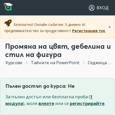
Прескочи към основното съдържание
Прескочи към навигацията
ВХОД
Безплатно! Онлайн събитие: 5-дневно AI
×
предизвикателство за продуктивност
Регистрация тук
.
Промяна на цвят, дебелина и
стил на фигура
Курсове
Тайните на PowerPoint
Седмица 5 - Графични елементи. Намиране, създаване и модифициране на фигури и икони.
Пълен достъп до курса: Не
За пълен достъп или безплатна проба (
1
модула
), моля
влезте
или се
регистрирайте
.