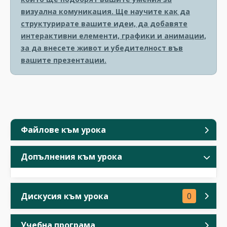
визуална комуникация. Ще научите как да
структурирате вашите идеи, да добавяте
интерактивни елементи, графики и анимации,
за да внесете живот и убедителност във
вашите презентации.
Файлове към урока
Допълнения към урока
Дискусия към урока
0
Учебна програма