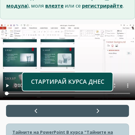
модула
), моля
влезте
или се
регистрирайте
.
СТАРТИРАЙ КУРСА ДНЕС
Тайните на PowerPoint
В курса "Тайните на