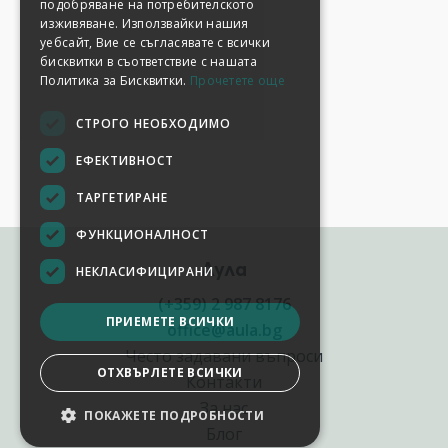
подобряване на потребителското
изживяване. Използвайки нашия
уебсайт, Вие се съгласявате с всички
бисквитки в съответствие с нашата
Политика за Бисквитки.
Прочетете още
СТРОГО НЕОБХОДИМО
ЕФЕКТИВНОСТ
ТАРГЕТИРАНЕ
ФУНКЦИОНАЛНОСТ
Аула
НЕКЛАСИФИЦИРАНИ
(+359) 2 987 8176
ПРИЕМЕТЕ ВСИЧКИ
office@aula.bg
Често задавани въпроси
ОТХВЪРЛЕТЕ ВСИЧКИ
Контакти
За нас
ПОКАЖЕТЕ ПОДРОБНОСТИ
Блог