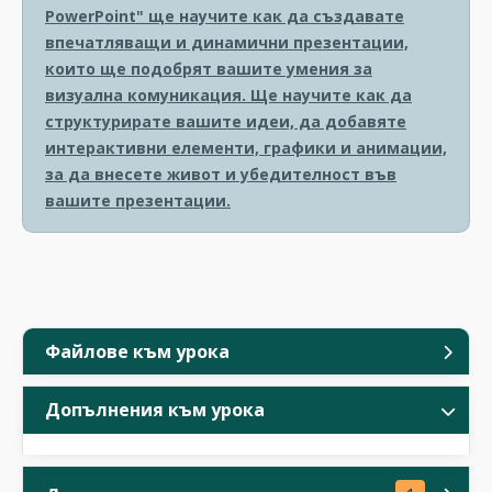
PowerPoint" ще научите как да създавате
впечатляващи и динамични презентации,
които ще подобрят вашите умения за
визуална комуникация. Ще научите как да
структурирате вашите идеи, да добавяте
интерактивни елементи, графики и анимации,
за да внесете живот и убедителност във
вашите презентации.
Файлове към урока
Допълнения към урока