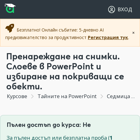
Прескочи към основното съдържание
Прескочи към навигацията
ВХОД
Безплатно! Онлайн събитие: 5-дневно AI
×
предизвикателство за продуктивност
Регистрация тук
.
Пренареждане на снимки.
Слоеве в PowerPoint и
избиране на покриващи се
обекти.
Курсове
Тайните на PowerPoint
Седмица 2 - Вграждането на изображения с цветни корекции, ефекти и трикове за уеднаквяване на изображения от различни източници.
Пълен достъп до курса: Не
За пълен достъп или безплатна проба (
1