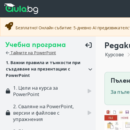
Прескочи към основното съдържание
Прескочи към навигацията
Безплатно! Онлайн събитие: 5-дневно AI предизвикател
Учебна програма
Редак
Тайните на PowerPoint
Курсове
1. Важни правила и тънкости при
създаване на презентации с
PowerPoint
Пълен
1. Цели на курса за
За пъле
PowerPoint
2. Сваляне на PowerPoint,
версии и файлове с
упражнения