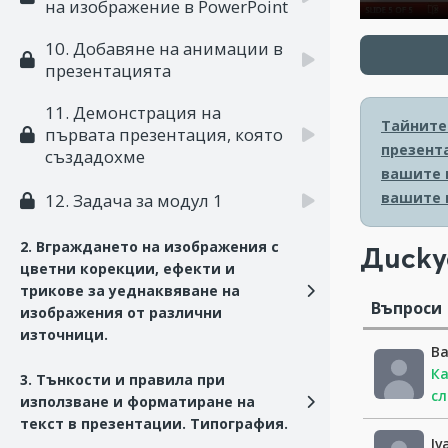
на изображение в PowerPoint
10. Добавяне на анимации в
презентацията
11. Демонстрация на
Тайните 
първата презентация, която
презент
създадохме
вашите 
вашите 
12. Задача за модул 1
2. Вграждането на изображения с
Диску
цветни корекции, ефекти и
трикове за уеднаквяване на
Въпроси
изображения от различни
източници.
Ва
Ка
3. Тънкости и правила при
сл
използване и форматиране на
текст в презентации. Типография.
Iv