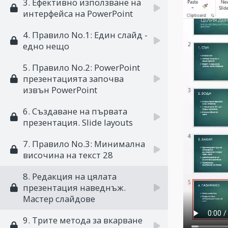
3. Ефективно използване на
интерфейса на PowerPoint
4. Правило No.1: Един слайд -
едно нещо
5. Правило Nо.2: PowerPoint
презентацията започва
извън PowerPoint
6. Създаване на първата
презентация. Slide layouts
7. Правило Nо.3: Минимална
височина на текст 28
8. Редакция на цялата
презентация наведнъж.
Мастер слайдове
9. Трите метода за вкарване