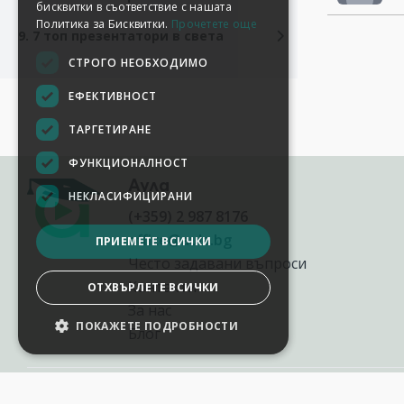
бисквитки в съответствие с нашата
Политика за Бисквитки.
Прочетете още
9. 7 топ презентатори в света
СТРОГО НЕОБХОДИМО
ЕФЕКТИВНОСТ
ТАРГЕТИРАНЕ
ФУНКЦИОНАЛНОСТ
Аула
НЕКЛАСИФИЦИРАНИ
(+359) 2 987 8176
office@aula.bg
ПРИЕМЕТЕ ВСИЧКИ
Често задавани въпроси
Контакти
ОТХВЪРЛЕТЕ ВСИЧКИ
За нас
ПОКАЖЕТЕ ПОДРОБНОСТИ
Блог
НАСТРОЙКИ НА БИСКВИТКИТЕ
2012-2026
©
AULA.bg
Всички права запазени.