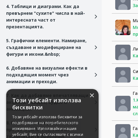
За
4. Таблици и диаграми. Как да
превърнем "сухите" числа в най-
интересната част от
Ma
презентацията.
Мо
пр
5. Графични елементи. Намиране,
създаване и модифициране на
Л
фигури и икони.&nbsp;
Ка
6. Добавяне на визуални ефекти в
Си
подходящия момент чрез
Ка
анимации и преходи.
Г
×
7. Как да добавяме впечатляващи
Този уебсайт използва
1.
акценти с видео, аудио и
бисквитки
ма
анимации.
с
Този уебсайт използва бисквитки за
8. Подготовка за убедително
подобряване на потребителското
Га
изживяване. Използвайки нашия
презентиране. Решения на
уебсайт, Вие се съгласявате с всички
Ка
техническите проблеми.