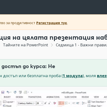
ство за продуктивност
Регистрация тук
.
ция на цялата презентация на
Тайните на PowerPoint
Седмица 1 - Важни правила и
 достъп до курса: Не
н достъп или безплатна проба (
1 модула
), моля
влез