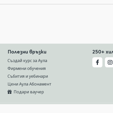
Полезни връзки
250+ хи
Създай курс за Аула
Фирмени обучения
Събития и уебинари
Цени Аула Абонамент
Подари ваучер