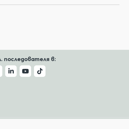
л. последователя в:
Условия за ползване
Политика за поверителност