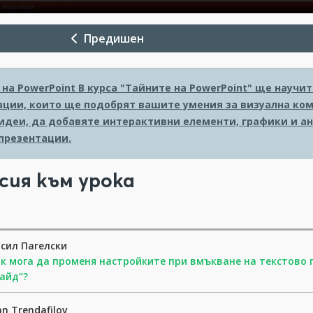
Предишен
на PowerPoint
В курса "Тайните на PowerPoint" ще науч
ации, които ще подобрят вашите умения за визуална ком
идеи, да добавяте интерактивни елементи, графики и ан
презентации.
сия към урока
сил Пагелски
к мога да променя настройките при вмъкване на текстово п
айд“?
an Trendafilov