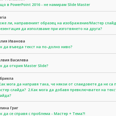
що в PowerPoint 2016 - не намирам Slide Master
ria
же ли, направеният образец на изображение/Мастер слайд
езентация да използваме при изготвянето на друга?
илия Иванова
к да въведа текст на по-долно ниво?
лвия Василева
к да открия Master Slide?
абриела
Как мога да направя така, че някои от слаидовете да не са 
стер слайда? 2.Как мога да добавя превключвател на текс
лайда?
лина Григ
к да се справя с проблема - Мастер + Тема?!