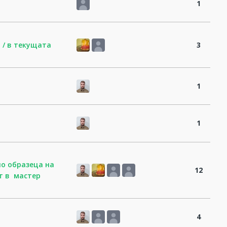
1
 / в текущата
3
1
1
по образеца на
12
т в мастер
4