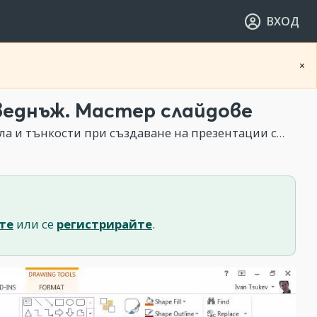
ВХОД
×
веднъж. Мастер слайдове
 тънкости при създаване на презентации с PowerPoint
те
или се
регистрирайте
.