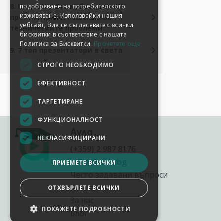
8. Подготовка за убедително
подобряване на потребителското
изживяване. Използвайки нашия
презентиране. Решения на
уебсайт, Вие се съгласявате с всички
техническите проблеми.
бисквитки в съответствие с нашата
Политика за Бисквитки.
Прочетете още
9. 7 топ презентатори в света
СТРОГО НЕОБХОДИМО
ЕФЕКТИВНОСТ
ТАРГЕТИРАНЕ
ФУНКЦИОНАЛНОСТ
Аула
НЕКЛАСИФИЦИРАНИ
(+359) 2 987 8176
office@aula.bg
ПРИЕМЕТЕ ВСИЧКИ
Често задавани въпроси
Контакти
ОТХВЪРЛЕТЕ ВСИЧКИ
За нас
ПОКАЖЕТЕ ПОДРОБНОСТИ
Блог
НАСТРОЙКИ НА БИСКВИТКИТЕ