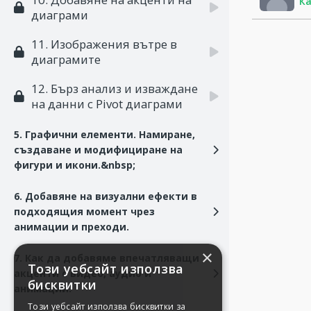
Ка
диаграми
11. Изображения вътре в
диаграмите
12. Бърз анализ и изваждане
на данни с Pivot диаграми
5. Графични елементи. Намиране,
създаване и модифициране на
фигури и икони.&nbsp;
6. Добавяне на визуални ефекти в
подходящия момент чрез
анимации и преходи.
×
7. Как да добавяме впечатляващи
Този уебсайт използва
акценти с видео, аудио и
бисквитки
анимации.
Този уебсайт използва бисквитки за