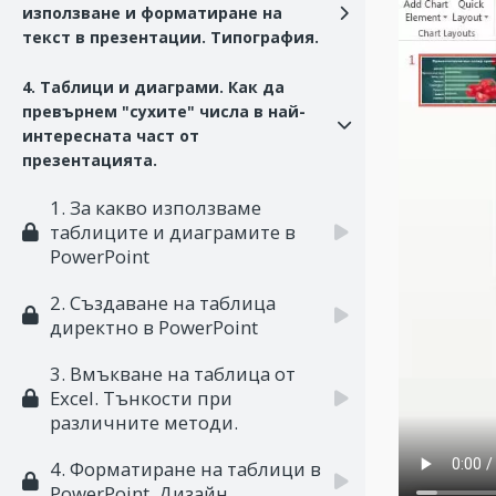
използване и форматиране на
текст в презентации. Типография.
4. Таблици и диаграми. Как да
превърнем "сухите" числа в най-
интересната част от
презентацията.
1. За какво използваме
таблиците и диаграмите в
PowerPoint
2. Създаване на таблица
директно в PowerPoint
3. Вмъкване на таблица от
Excel. Тънкости при
различните методи.
4. Форматиране на таблици в
PowerPoint. Дизайн.