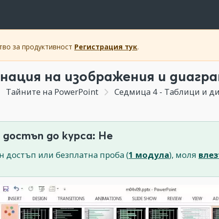
ство за продуктивност
Регистрация тук
.
нация на изображения и диагр
Тайните на PowerPoint
Седмица 4 - Таблици и диаграми. Как д
 достъп до курса: Не
н достъп или безплатна проба (
1 модула
), моля
влез