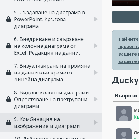
5. Създаване на диаграма в
PowerPoint. Кръгова
диаграма
6. Внедряване и свързване
Тайните 
на колонна диаграма от
презент
Excel. Редакция на данни.
вашите 
вашите 
7. Визуализиране на промяна
на данни във времето.
Диску
Линейна диаграма
8. Видове колонни диаграми.
Въпроси
Опростяване на претрупани
диаграми
М
Къ
9. Комбинация на
изображения и диаграми
Ли
10. Добавяне на акценти на