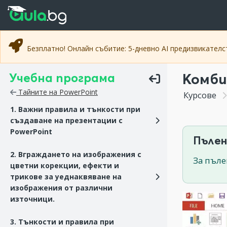
Прескочи към основното съдържание
Прескочи към навигацията
Безплатно! Онлайн събитие: 5-дневно AI предизвикател
Учебна програма
Комби
Тайните на PowerPoint
Курсове
1. Важни правила и тънкости при
създаване на презентации с
PowerPoint
Пълен
2. Вграждането на изображения с
За пъле
цветни корекции, ефекти и
трикове за уеднаквяване на
изображения от различни
източници.
3. Тънкости и правила при