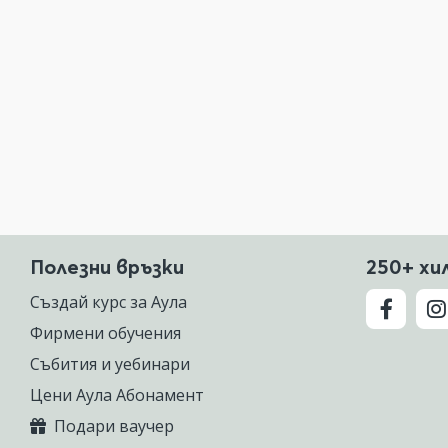
Полезни връзки
250+ хи
Създай курс за Аула
Фирмени обучения
Събития и уебинари
Цени Аула Абонамент
Подари ваучер