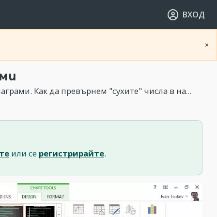
ВХОД
×
ами
а превърнем "сухите" числа в най-интересната част от презентацията.
те
или се
регистрирайте
.