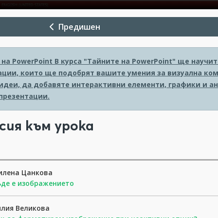
Предишен
на PowerPoint
В курса "Тайните на PowerPoint" ще науч
ации, които ще подобрят вашите умения за визуална ком
идеи, да добавяте интерактивни елементи, графики и ан
презентации.
сия към урока
илена Цанкова
де е изображението
лия Великова