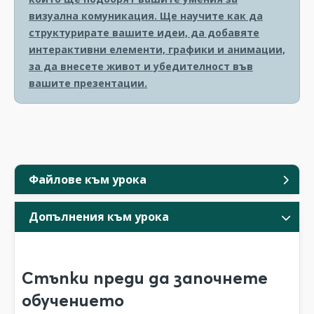
визуална комуникация. Ще научите как да
структурирате вашите идеи, да добавяте
интерактивни елементи, графики и анимации,
за да внесете живот и убедителност във
вашите презентации.
Файлове към урока
Допълнения към урока
Стъпки преди да започнете
обучението