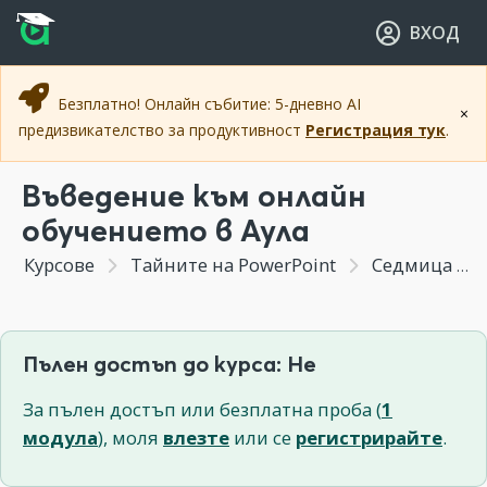
Прескочи към основното съдържание
Прескочи към навигацията
ВХОД
Безплатно! Онлайн събитие: 5-дневно AI
×
предизвикателство за продуктивност
Регистрация тук
.
Въведение към онлайн
обучението в Аула
Курсове
Тайните на PowerPoint
Седмица 1 - Важни правила и тънкости при създаване на презентации с PowerPoint
Пълен достъп до курса: Не
За пълен достъп или безплатна проба (
1
модула
), моля
влезте
или се
регистрирайте
.