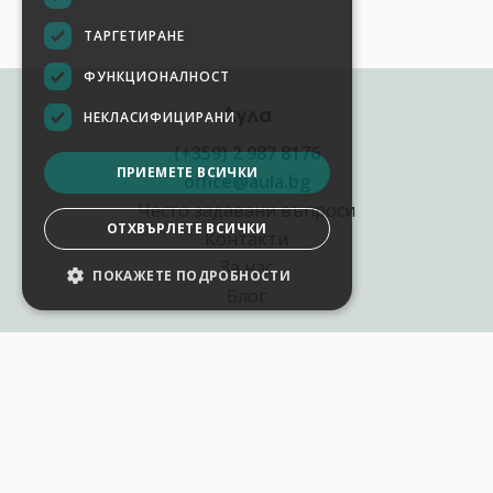
ТАРГЕТИРАНЕ
ФУНКЦИОНАЛНОСТ
Аула
НЕКЛАСИФИЦИРАНИ
(+359) 2 987 8176
ПРИЕМЕТЕ ВСИЧКИ
office@aula.bg
Често задавани въпроси
ОТХВЪРЛЕТЕ ВСИЧКИ
Контакти
За нас
ПОКАЖЕТЕ ПОДРОБНОСТИ
Блог
Полезни връзки
Създай курс за Аула
Фирмени обучения
Събития и уебинари
Цени Аула Абонамент