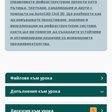
управлявате инфраструктурни проекти като
пътища, тротоари, канализация и други с
помощта на AutoCAD Civil 3D. Ще разберете как
да извършвате проектиране, анализи и
визуализации на инфраструктурни системи,
което ще ви помогне да създадете устойчиви
и оптимизирани решения за инженерните
предизвикателства.
Файлове към урока
Допълнения към урока
Дискусия към урока
5