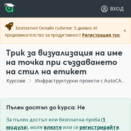
Прескочи към основното съдържание
Прескочи към навигацията
ВХОД
Безплатно! Онлайн събитие: 5-дневно AI
×
предизвикателство за продуктивност
Регистрация тук
.
Трик за визуализация на име
на точка при създаването
на стил на етикет
Курсове
Инфраструктурни проекти с AutoCAD Civil 3D
Пълен достъп до курса: Не
За пълен достъп или безплатна проба (
1
модула
), моля
влезте
или се
регистрирайте
.