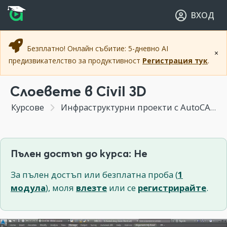
Прескочи към основното съдържание
Прескочи към навигацията
ВХОД
Безплатно! Онлайн събитие: 5-дневно AI
×
предизвикателство за продуктивност
Регистрация тук
.
Слоевете в Civil 3D
Курсове
Инфраструктурни проекти с AutoCAD Civil 3D
Пълен достъп до курса: Не
За пълен достъп или безплатна проба (
1
модула
), моля
влезте
или се
регистрирайте
.