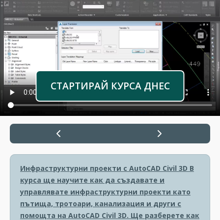
СТАРТИРАЙ КУРСА ДНЕС
Инфраструктурни проекти с AutoCAD Civil 3D
В
курса ще научите как да създавате и
управлявате инфраструктурни проекти като
пътища, тротоари, канализация и други с
помощта на AutoCAD Civil 3D. Ще разберете как