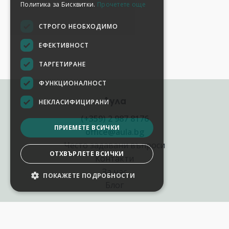
Политика за Бисквитки.
Прочетете още
СТРОГО НЕОБХОДИМО
ЕФЕКТИВНОСТ
ТАРГЕТИРАНЕ
ФУНКЦИОНАЛНОСТ
Аула
НЕКЛАСИФИЦИРАНИ
(+359) 2 987 8176
ПРИЕМЕТЕ ВСИЧКИ
office@aula.bg
Често задавани въпроси
ОТХВЪРЛЕТЕ ВСИЧКИ
Контакти
За нас
ПОКАЖЕТЕ ПОДРОБНОСТИ
Блог
Полезни връзки
Създай курс за Аула