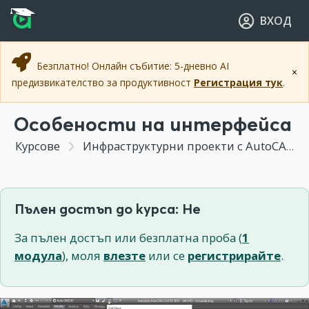
Прескочи към основното съдържание
Прескочи към навигацията
ВХОД
Безплатно! Онлайн събитие: 5-дневно AI
×
предизвикателство за продуктивност
Регистрация тук
.
Особености на интерфейса
Курсове
Инфраструктурни проекти с AutoCAD Civil 3D
Пълен достъп до курса: Не
За пълен достъп или безплатна проба (
1
модула
), моля
влезте
или се
регистрирайте
.