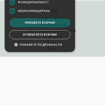
ФУНКЦИОНАЛНОСТ
Аула
НЕКЛАСИФИЦИРАНИ
(+359) 2 987 8176
ПРИЕМЕТЕ ВСИЧКИ
office@aula.bg
Често задавани въпроси
ОТХВЪРЛЕТЕ ВСИЧКИ
Контакти
За нас
ПОКАЖЕТЕ ПОДРОБНОСТИ
НАСТРОЙКИ НА БИСКВИТКИТЕ
Блог
Полезни връзки
Създай курс за Аула
Фирмени обучения
Събития и уебинари
Цени Аула Абонамент
Подари ваучер