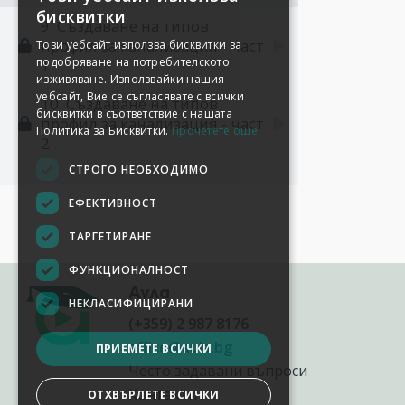
бисквитки
9. Създаване на типов
профил за канализация - част
Този уебсайт използва бисквитки за
подобряване на потребителското
1
изживяване. Използвайки нашия
уебсайт, Вие се съгласявате с всички
10. Създаване на типов
бисквитки в съответствие с нашата
профил за канализация - част
Политика за Бисквитки.
Прочетете още
2
СТРОГО НЕОБХОДИМО
ЕФЕКТИВНОСТ
ТАРГЕТИРАНЕ
ФУНКЦИОНАЛНОСТ
Аула
НЕКЛАСИФИЦИРАНИ
(+359) 2 987 8176
office@aula.bg
ПРИЕМЕТЕ ВСИЧКИ
Често задавани въпроси
Контакти
ОТХВЪРЛЕТЕ ВСИЧКИ