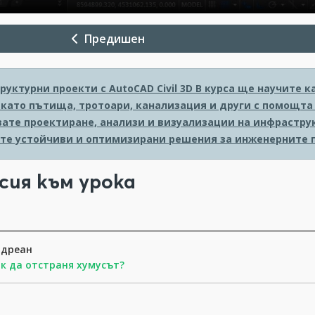
Предишен
уктурни проекти с AutoCAD Civil 3D
В курса ще научите к
като пътища, тротоари, канализация и други с помощта н
ате проектиране, анализи и визуализации на инфраструк
те устойчиви и оптимизирани решения за инженерните 
сия към урока
ндреан
к да отстраня хумусът?