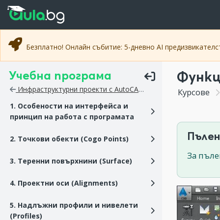
Прескочи към основното съдържание
Прескочи към навигацията
Безплатно! Онлайн събитие: 5-дневно AI предизвикател
Учебна програма
Функц
Инфраструктурни проекти с AutoCAD Civil 3D
Курсове
1. Особености на интерфейса и
принцип на работа с програмата
Пълен
2. Точкови обекти (Cogo Points)
За пъле
3. Теренни повърхнини (Surface)
4. Проектни оси (Alignments)
5. Надлъжни профили и нивелети
(Profiles)