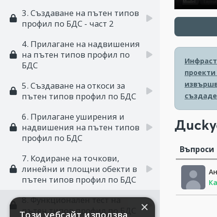
3. Създаване на пътен типов
профил по БДС - част 2
4. Прилагане на надвишения
на пътен типов профил по
Инфрастр
БДС
проекти 
извършв
5. Създаване на откоси за
пътен типов профил по БДС
създаде
6. Прилагане уширения и
Диску
надвишения на пътен типов
профил по БДС
Въпроси
7. Кодиране на точкови,
линейни и площни обекти в
А
пътен типов профил по БДС
Ка
8. Функционален тест на
×
пътен типов профил по БДС
Този уебсайт използва