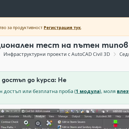
ство за продуктивност
Регистрация тук
.
ионален тест на пътен типов
Инфраструктурни проекти с AutoCAD Civil 3D
Седмица 
 достъп до курса: Не
н достъп или безплатна проба (
1 модула
), моля
влез