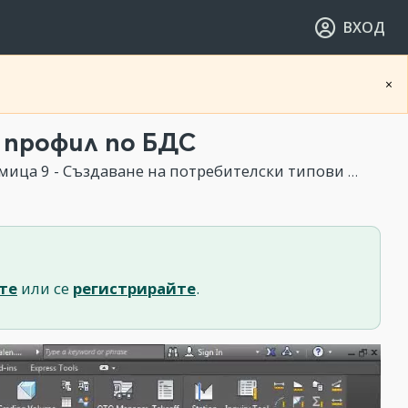
ВХОД
×
 профил по БДС
9 - Създаване на потребителски типови профили чрез Subassembly Composer (Бонус Модул)
те
или се
регистрирайте
.