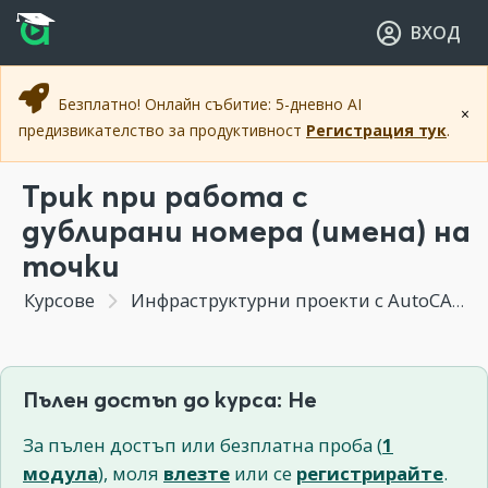
Прескочи към основното съдържание
Прескочи към навигацията
ВХОД
Безплатно! Онлайн събитие: 5-дневно AI
×
предизвикателство за продуктивност
Регистрация тук
.
Трик при работа с
дублирани номера (имена) на
точки
Курсове
Инфраструктурни проекти с AutoCAD Civil 3D
Пълен достъп до курса: Не
За пълен достъп или безплатна проба (
1
модула
), моля
влезте
или се
регистрирайте
.