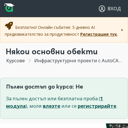
Прескочи към основното съдържание
Прескочи към навигацията
ВХОД
Безплатно! Онлайн събитие: 5-дневно AI
×
предизвикателство за продуктивност
Регистрация тук
.
Някои основни обекти
Курсове
Инфраструктурни проекти с AutoCAD Civil 3D
Пълен достъп до курса: Не
За пълен достъп или безплатна проба (
1
модула
), моля
влезте
или се
регистрирайте
.