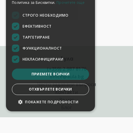
Политика за Бисквитки.
Прочетете още
СТРОГО НЕОБХОДИМО
ЕФЕКТИВНОСТ
ТАРГЕТИРАНЕ
ФУНКЦИОНАЛНОСТ
Аула
НЕКЛАСИФИЦИРАНИ
(+359) 2 987 8176
ПРИЕМЕТЕ ВСИЧКИ
office@aula.bg
Често задавани въпроси
ОТХВЪРЛЕТЕ ВСИЧКИ
Контакти
За нас
ПОКАЖЕТЕ ПОДРОБНОСТИ
Блог
Полезни връзки
Създай курс за Аула