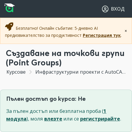
Прескочи към основното съдържание
Прескочи към навигацията
ВХОД
Безплатно! Онлайн събитие: 5-дневно AI
×
предизвикателство за продуктивност
Регистрация тук
.
Създаване на точкови групи
(Point Groups)
Курсове
Инфраструктурни проекти с AutoCAD Civil 3D
Пълен достъп до курса: Не
За пълен достъп или безплатна проба (
1
модула
), моля
влезте
или се
регистрирайте
.