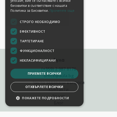
уебсайт, Вие се съгласявате с всички
бисквитки в съответствие с нашата
Политика за Бисквитки.
Прочетете още
СТРОГО НЕОБХОДИМО
ЕФЕКТИВНОСТ
ТАРГЕТИРАНЕ
ФУНКЦИОНАЛНОСТ
Аула
НЕКЛАСИФИЦИРАНИ
(+359) 2 987 8176
ПРИЕМЕТЕ ВСИЧКИ
office@aula.bg
Често задавани въпроси
ОТХВЪРЛЕТЕ ВСИЧКИ
Контакти
За нас
ПОКАЖЕТЕ ПОДРОБНОСТИ
НАСТРОЙКИ НА БИСКВИТКИТЕ
Блог
Полезни връзки