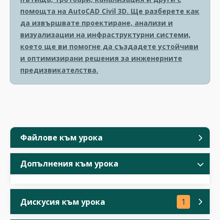
помощта на AutoCAD Civil 3D. Ще разберете как
да извършвате проектиране, анализи и
визуализации на инфраструктурни системи,
което ще ви помогне да създадете устойчиви
и оптимизирани решения за инженерните
предизвикателства.
Файлове към урока
Допълнения към урока
Дискусия към урока
1