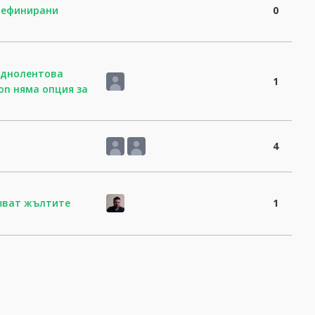
дефинирани
0
 еднолентова
1
ion няма опция за
4
азват жълтите
1