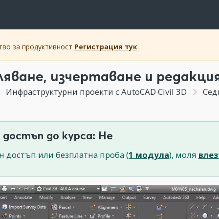
ство за продуктивност
Регистрация тук
.
ляване, изчертаване и редакци
Инфраструктурни проекти с AutoCAD Civil 3D
Седм
 достъп до курса: Не
н достъп или безплатна проба (
1 модула
), моля
влез