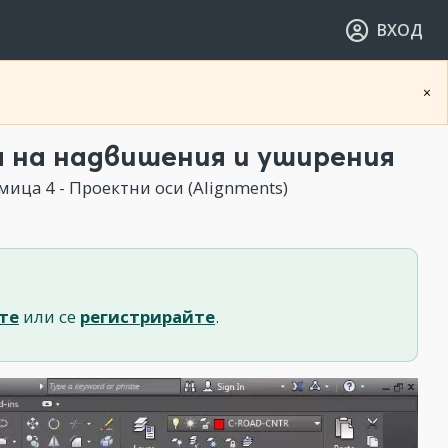
ВХОД
×
я на надвишения и уширения
ица 4 - Проектни оси (Alignments)
те
или се
регистрирайте
.