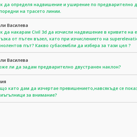
к да определя надвишение и уширение по предварително 
поредни на трасето линии.
ли Василева
к да накарам Civil 3d да изчисли надвишение в кривите на
ъзка от пътен възел, като при изчислението на superelevat
нолентов път? Какво субасембли да избера за тази цел ?
ли Василева
же ли да задам предварително двустранен наклон?
лия
що като дам да изчертае превишението,навсякъде се пок
иъгълници за внимание?