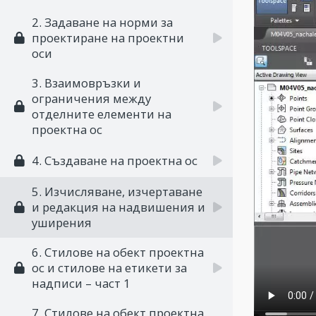
2. Задаване на норми за
проектиране на проектни
оси
3. Взаимовръзки и
ограничения между
отделните елементи на
проектна ос
4. Създаване на проектна ос
5. Изчисляване, изчертаване
и редакция на надвишения и
уширения
6. Стилове на обект проектна
ос и стилове на етикети за
надписи – част 1
7. Стилове на обект проектна