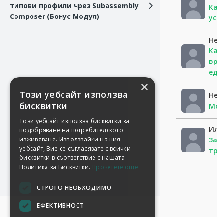
типови профили чрез Subassembly
Ка
Composer (Бонус Модул)
ус
Не
Ка
вр
ед
×
Този уебсайт използва
Не
бисквитки
Мо
Този уебсайт използва бисквитки за
И
подобряване на потребителското
изживяване. Използвайки нашия
За
уебсайт, Вие се съгласявате с всички
тр
бисквитки в съответствие с нашата
Политика за Бисквитки.
Прочетете още
СТРОГО НЕОБХОДИМО
ЕФЕКТИВНОСТ