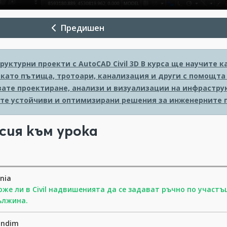
Предишен
уктурни проекти с AutoCAD Civil 3D
В курса ще научите к
като пътища, тротоари, канализация и други с помощта н
ате проектиране, анализи и визуализации на инфраструк
те устойчиви и оптимизирани решения за инженерните 
сия към урока
nia
же ли в Civil надвишенията да се задават ръчно по участъ
ължина.
andim