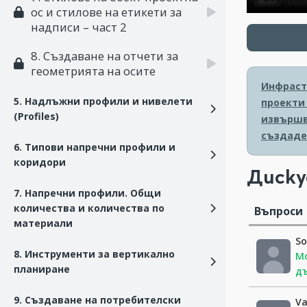
ос и стилове на етикети за
надписи – част 2
8. Създаване на отчети за
геометрията на осите
Инфрастр
5. Надлъжни профили и нивелети
проекти 
(Profiles)
извършв
създаде
6. Типови напречни профили и
коридори
Диску
7. Напречни профили. Общи
количества и количества по
Въпроси
материали
So
8. Инструменти за вертикално
Мо
планиране
д
9. Създаване на потребителски
V