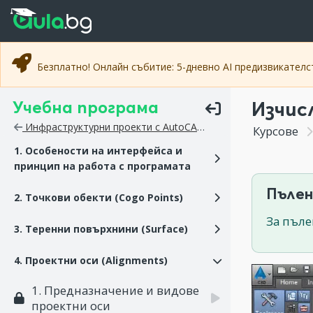
Прескочи към основното съдържание
Прескочи към навигацията
Безплатно! Онлайн събитие: 5-дневно AI предизвикател
Учебна програма
Изчис
Инфраструктурни проекти с AutoCAD Civil 3D
Курсове
1. Особености на интерфейса и
принцип на работа с програмата
Пълен
2. Точкови обекти (Cogo Points)
За пъле
3. Теренни повърхнини (Surface)
4. Проектни оси (Alignments)
1. Предназначение и видове
проектни оси