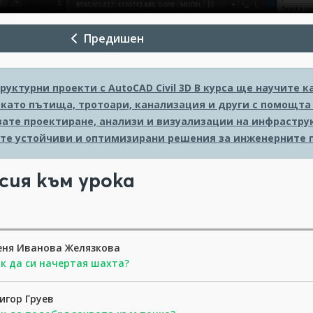
Предишен
уктурни проекти с AutoCAD Civil 3D
В курса ще научите к
като пътища, тротоари, канализация и други с помощта н
ате проектиране, анализи и визуализации на инфраструк
те устойчиви и оптимизирани решения за инженерните 
сия към урока
еня Иванова Желязкова
к да си начертая шахта?
игор Груев