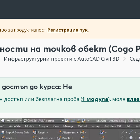
ство за продуктивност
Регистрация тук
.
ности на точков обект (Cogo P
Инфраструктурни проекти с AutoCAD Civil 3D
Седм
 достъп до курса: Не
н достъп или безплатна проба (
1 модула
), моля
влез