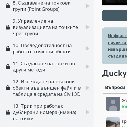
8. Създаване на точкови
групи (Point Groups)
9. Управление на
визуализацията на точките
чрез групи
Инфрастр
проекти 
10. Последователност на
извършв
работа с точкови обекти
създаде
11. Създаване на точки по
други методи
Диску
12. Извеждане на точкови
Въпроси
обекти във външен файл и в
таблица в средата на Civil 3D
Ж
13. Трик при работа с
Ка
дублирани номера (имена)
на точки
Гр