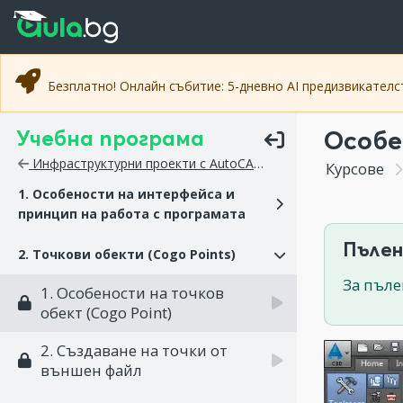
Прескочи към основното съдържание
Прескочи към навигацията
Безплатно! Онлайн събитие: 5-дневно AI предизвикател
Учебна програма
Особе
Инфраструктурни проекти с AutoCAD Civil 3D
Курсове
1. Особености на интерфейса и
принцип на работа с програмата
Пълен
2. Точкови обекти (Cogo Points)
За пъле
1. Особености на точков
обект (Cogo Point)
2. Създаване на точки от
външен файл