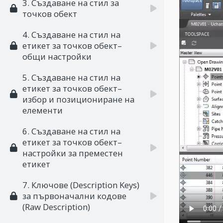
3. Създаване на стил за
точков обект
4. Създаване на стил на
етикет за точков обект–
общи настройки
5. Създаване на стил на
етикет за точков обект–
избор и позициониране на
елементи
6. Създаване на стил на
етикет за точков обект–
настройки за преместен
етикет
7. Ключове (Description Keys)
за първоначални кодове
(Raw Description)