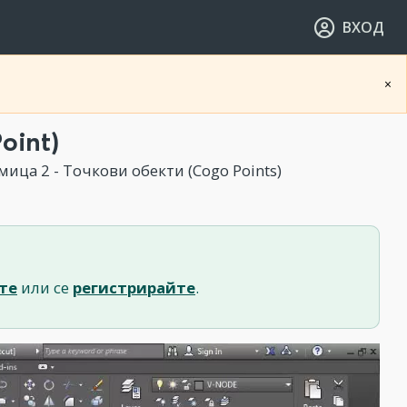
ВХОД
×
oint)
ица 2 - Точкови обекти (Cogo Points)
те
или се
регистрирайте
.