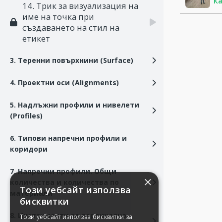
Ка
14. Трик за визуализация на
име на точка при
създаването на стил на
етикет
3. Теренни повърхнини (Surface)
4. Проектни оси (Alignments)
5. Надлъжни профили и нивелети
(Profiles)
6. Типови напречни профили и
коридори
7. Напречни профили. Общи
×
количества и количества по
Този уебсайт използва
материали
бисквитки
8. Инструменти за вертикално
Този уебсайт използва бисквитки за