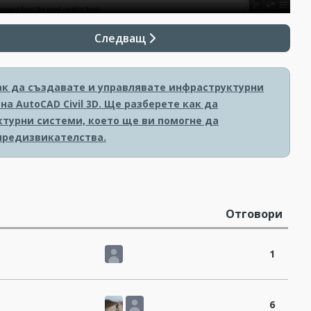
Следващ
ак да създавате и управлявате инфраструктурни
а AutoCAD Civil 3D. Ще разберете как да
турни системи, което ще ви помогне да
предизвикателства.
Отговори
1
6