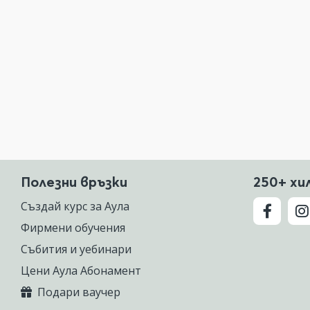
Полезни връзки
250+ хи
Създай курс за Аула
Фирмени обучения
Събития и уебинари
Цени Аула Абонамент
Подари ваучер