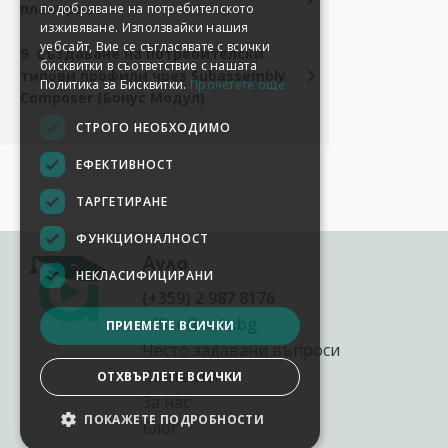
планиране
подобряване на потребителското
изживяване. Използвайки нашия
уебсайт, Вие се съгласявате с всички
9. Създаване на потребителски
бисквитки в съответствие с нашата
типови профили чрез Subassembly
Политика за Бисквитки.
Прочетете още
Composer (Бонус Модул)
СТРОГО НЕОБХОДИМО
ЕФЕКТИВНОСТ
ТАРГЕТИРАНЕ
ФУНКЦИОНАЛНОСТ
Аула
НЕКЛАСИФИЦИРАНИ
(+359) 2 987 8176
office@aula.bg
ПРИЕМЕТЕ ВСИЧКИ
Често задавани въпроси
Контакти
ОТХВЪРЛЕТЕ ВСИЧКИ
За нас
ПОКАЖЕТЕ ПОДРОБНОСТИ
Блог
НАСТРОЙКИ НА БИСКВИТКИТЕ