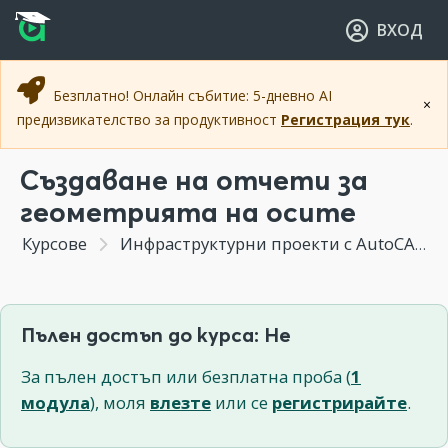
Прескочи към основното съдържание
Прескочи към навигацията
ВХОД
Безплатно! Онлайн събитие: 5-дневно AI
×
предизвикателство за продуктивност
Регистрация тук
.
Създаване на отчети за
геометрията на осите
Курсове
Инфраструктурни проекти с AutoCAD Civil 3D
Пълен достъп до курса: Не
За пълен достъп или безплатна проба (
1
модула
), моля
влезте
или се
регистрирайте
.