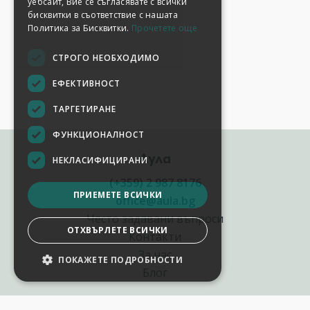
уебсайт, Вие се съгласявате с всички
бисквитки в съответствие с нашата
Политика за Бисквитки.
Прочетете още
СТРОГО НЕОБХОДИМО
ЕФЕКТИВНОСТ
ТАРГЕТИРАНЕ
ФУНКЦИОНАЛНОСТ
Аула
НЕКЛАСИФИЦИРАНИ
(+359) 2 987 8176
ПРИЕМЕТЕ ВСИЧКИ
office@aula.bg
Често задавани въпроси
ОТХВЪРЛЕТЕ ВСИЧКИ
Контакти
За нас
ПОКАЖЕТЕ ПОДРОБНОСТИ
Блог
Полезни връзки