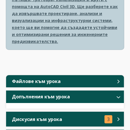
помощта на AutoCAD Civil 3D. Ще разберете как
да извършвате проектиране, анализи и
визуализации на инфраструктурни системи,
което ще ви помогне да създадете устойчиви
и оптимизирани решения за инженерните
предизвикателства.
Файлове към урока
Допълнения към урока
Дискусия към урока
3