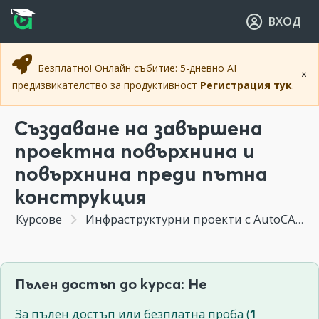
Прескочи към основното съдържание
Прескочи към навигацията
ВХОД
Безплатно! Онлайн събитие: 5-дневно AI
×
предизвикателство за продуктивност
Регистрация тук
.
Създаване на завършена
проектна повърхнина и
повърхнина преди пътна
конструкция
Курсове
Инфраструктурни проекти с AutoCAD Civil 3D
Пълен достъп до курса: Не
За пълен достъп или безплатна проба (
1