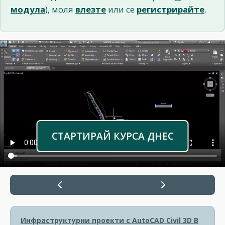
модула
), моля
влезте
или се
регистрирайте
.
СТАРТИРАЙ КУРСА ДНЕС
Инфраструктурни проекти с AutoCAD Civil 3D
В