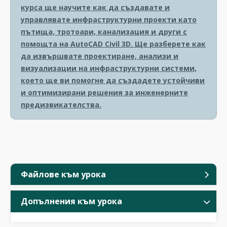
курса ще научите как да създавате и
управлявате инфраструктурни проекти като
пътища, тротоари, канализация и други с
помощта на AutoCAD Civil 3D. Ще разберете как
да извършвате проектиране, анализи и
визуализации на инфраструктурни системи,
което ще ви помогне да създадете устойчиви
и оптимизирани решения за инженерните
предизвикателства.
Файлове към урока
Допълнения към урока