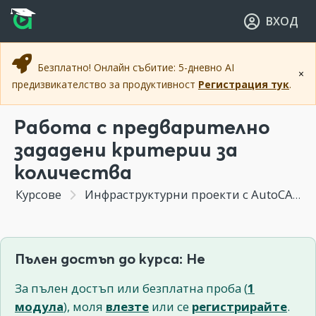
Прескочи към основното съдържание
Прескочи към навигацията
ВХОД
Безплатно! Онлайн събитие: 5-дневно AI
×
предизвикателство за продуктивност
Регистрация тук
.
Работа с предварително
зададени критерии за
количества
Курсове
Инфраструктурни проекти с AutoCAD Civil 3D
Пълен достъп до курса: Не
За пълен достъп или безплатна проба (
1
модула
), моля
влезте
или се
регистрирайте
.