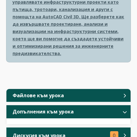
управлявате инфраструктурни проекти като
пътища, тротоари, канализация и други с
помощта на AutoCAD Civil 3D. Ще разберете как
да извършвате проектиране, анализи и
визуализации на инфраструктурни системи,
което ще ви помогне да създадете устойчиви
и оптимизирани решения за инженерните
предизвикателства.
Файлове към урока
Допълнения към урока
Дискусия към урока
0