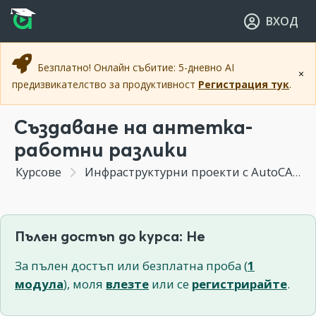
Прескочи към основното съдържание
Прескочи към навигацията
ВХОД
Безплатно! Онлайн събитие: 5-дневно AI
×
предизвикателство за продуктивност
Регистрация тук
.
Създаване на антетка-
работни разлики
Курсове
Инфраструктурни проекти с AutoCAD Civil 3D
Пълен достъп до курса: Не
За пълен достъп или безплатна проба (
1
модула
), моля
влезте
или се
регистрирайте
.