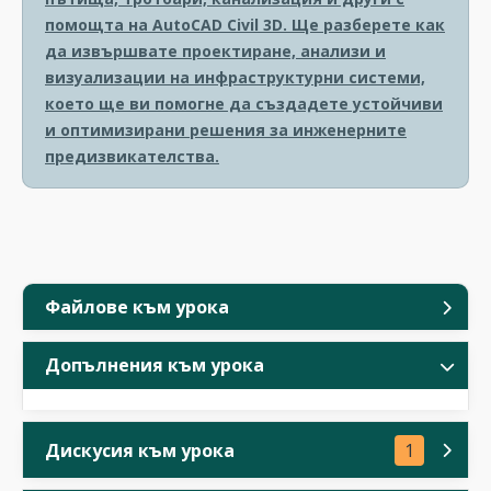
помощта на AutoCAD Civil 3D. Ще разберете как
да извършвате проектиране, анализи и
визуализации на инфраструктурни системи,
което ще ви помогне да създадете устойчиви
и оптимизирани решения за инженерните
предизвикателства.
Файлове към урока
Допълнения към урока
Дискусия към урока
1