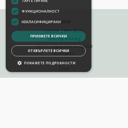
ТАРГЕТИРАНЕ
ФУНКЦИОНАЛНОСТ
Аула
НЕКЛАСИФИЦИРАНИ
(+359) 2 987 8176
ПРИЕМЕТЕ ВСИЧКИ
office@aula.bg
Често задавани въпроси
ОТХВЪРЛЕТЕ ВСИЧКИ
Контакти
За нас
ПОКАЖЕТЕ ПОДРОБНОСТИ
НАСТРОЙКИ НА БИСКВИТКИТЕ
Блог
Полезни връзки
Създай курс за Аула
Фирмени обучения
Събития и уебинари
Цени Аула Абонамент
Подари ваучер