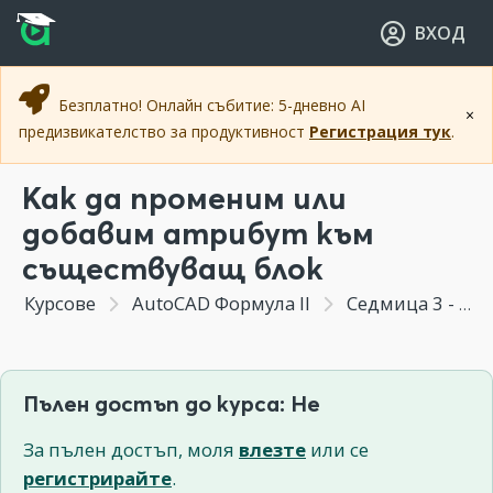
Прескочи към основното съдържание
Прескочи към навигацията
ВХОД
Безплатно! Онлайн събитие: 5-дневно AI
×
предизвикателство за продуктивност
Регистрация тук
.
Как да променим или
добавим атрибут към
съществуващ блок
Курсове
AutoCAD Формула II
Седмица 3 - Управление на атрибути за блокове
Пълен достъп до курса: Не
За пълен достъп, моля
влезте
или се
регистрирайте
.