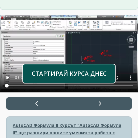
СТАРТИРАЙ КУРСА ДНЕС
AutoCAD Формула II
Курсът "AutoCAD Формула
II" ще разшири вашите умения за работа с