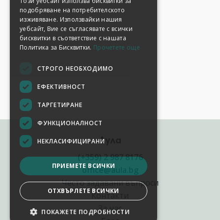
Този уебсайт използва бисквитки за
подобряване на потребителското
изживяване. Използвайки нашия
уебсайт, Вие се съгласявате с всички
бисквитки в съответствие с нашата
Политика за Бисквитки.
Прочетете още
СТРОГО НЕОБХОДИМО
ЕФЕКТИВНОСТ
ТАРГЕТИРАНЕ
ФУНКЦИОНАЛНОСТ
Аула
НЕКЛАСИФИЦИРАНИ
(+359) 2 987 8176
ПРИЕМЕТЕ ВСИЧКИ
office@aula.bg
Често задавани въпроси
ОТХВЪРЛЕТЕ ВСИЧКИ
Контакти
За нас
ПОКАЖЕТЕ ПОДРОБНОСТИ