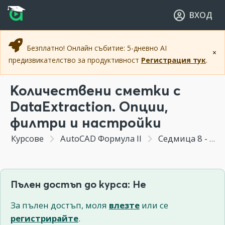
Прескочи към основното съдържание
Прескочи към навигацията
ВХОД
Безплатно! Онлайн събитие: 5-дневно AI
×
предизвикателство за продуктивност
Регистрация тук
.
Количествени сметки с
DataExtraction. Опции,
филтри и настройки
Курсове
AutoCAD Формула II
Седмица 8 - Използване на блокове за справки и бързи количествени сметки
Пълен достъп до курса: Не
За пълен достъп, моля
влезте
или се
регистрирайте
.