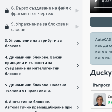
8. Бързо създаване на файл с
фрагмент от чертеж
9. Упражнение за блокове и
слоеве
AutoCAD 
3. Управление на атрибути за
как да с
блокове
като в 
4. Динамични блокове. Важни
като ист
принципи и тънкости за
създаване на интелигентни
Диску
блокове
Въпроси
5. Динамични блокове. Полезни
техники от практиката.
С
6. Анотативни блокове.
В 
Автоматично премащабиране при