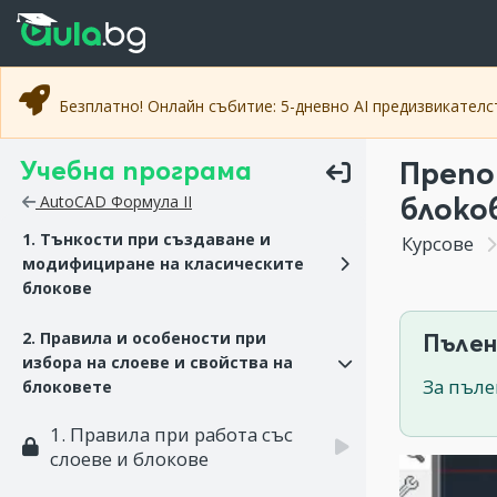
Прескочи към основното съдържание
Прескочи към навигацията
Безплатно! Онлайн събитие: 5-дневно AI предизвикател
Учебна програма
Препо
блоко
AutoCAD Формула II
1. Тънкости при създаване и
Курсове
модифициране на класическите
блокове
2. Правила и особености при
Пълен
избора на слоеве и свойства на
За пъле
блоковете
1. Правила при работа със
слоеве и блокове