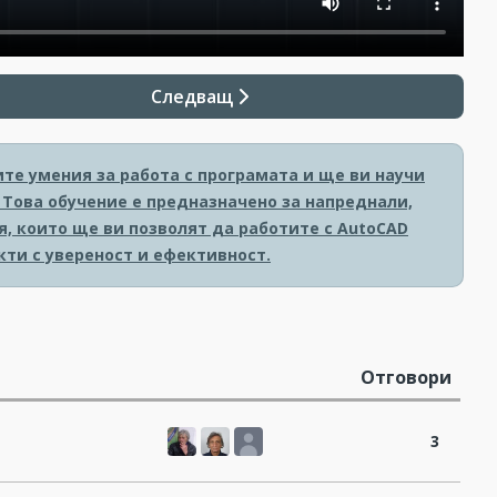
Следващ
те умения за работа с програмата и ще ви научи
 Това обучение е предназначено за напреднали,
, които ще ви позволят да работите с AutoCAD
кти с увереност и ефективност.
Отговори
3