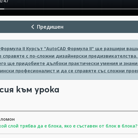
Предишен
Формула II
Курсът "AutoCAD Формула II" ще разшири ваши
е справяте с по-сложни дизайнерски предизвикателства.
него ще придобиете дълбоки практически умения и знания
ински професионалист и да се справяте със сложни прое
сия към урока
оломон
кой слой трябва да е блока, яко е съставен от блок в блока?