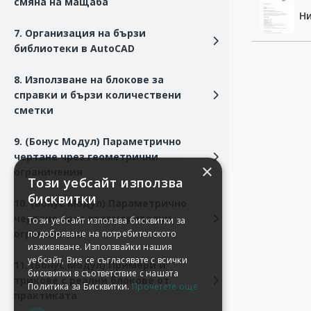
смяна на мащаба
Н
7. Организация на бързи
библиотеки в AutoCAD
8. Използване на блокове за
справки и бързи количествени
сметки
9. (Бонус Модул) Параметрично
чертане чрез геометрични
×
ограничения
Този уебсайт използва
бисквитки
10. (Бонус Модул) Параметрично
чертане чрез оразмерителни
Този уебсайт използва бисквитки за
ограничения
подобряване на потребителското
изживяване. Използвайки нашия
уебсайт, Вие се съгласявате с всички
11. (Бонус Модул) Примери и
бисквитки в съответствие с нашата
трикове с реални блокове от
Политика за Бисквитки.
Прочетете още
практиката