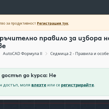
ство за продуктивност
Регистрация тук
.
ръчително правило за избора н
ве
AutoCAD Формула II
Седмица 2 - Правила и особено
 достъп до курса: Не
н достъп, моля
влезте
или се
регистрирайте
.