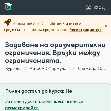
Прескочи към основното съдържание
Прескочи към навигацията
ВХОД
Безплатно! Онлайн събитие: 5-дневно AI
×
предизвикателство за продуктивност
Регистрация тук
.
Задаване на оразмерителни
ограничения. Връзки между
ограниченията.
Курсове
AutoCAD Формула II
Седмица 10 - (Бонус Модул) Параметрично чертане чрез оразмерителни ограничения
Пълен достъп до курса: Не
За пълен достъп, моля
влезте
или се
регистрирайте
.