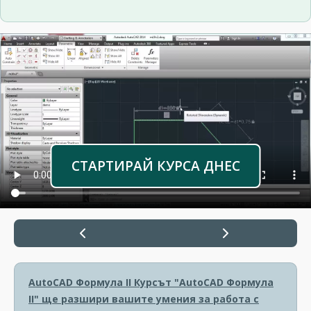
СТАРТИРАЙ КУРСА ДНЕС
AutoCAD Формула II
Курсът "AutoCAD Формула
II" ще разшири вашите умения за работа с