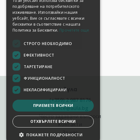
Този уебсайт използва бисквитки за
подобряване на потребителското
изживяване. Използвайки нашия
уебсайт, Вие се съгласявате с всички
бисквитки в съответствие с нашата
Политика за Бисквитки.
Прочетете още
СТРОГО НЕОБХОДИМО
ЕФЕКТИВНОСТ
ТАРГЕТИРАНЕ
ФУНКЦИОНАЛНОСТ
Аула
НЕКЛАСИФИЦИРАНИ
(+359) 2 987 8176
ПРИЕМЕТЕ ВСИЧКИ
office@aula.bg
Често задавани въпроси
ОТХВЪРЛЕТЕ ВСИЧКИ
Контакти
За нас
ПОКАЖЕТЕ ПОДРОБНОСТИ