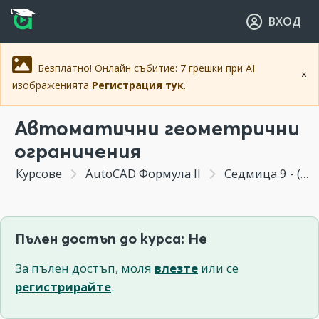
Прескочи към основното съдържание
Прескочи към навигацията
ВХОД
Безплатно! Онлайн събитие: 7 грешки при AI
×
изображенията
Регистрация тук
.
Автоматични геометрични
ограничения
Курсове
AutoCAD Формула II
Седмица 9 - (Бонус Модул) Параметрично чертане чрез геометрични ограничения
Пълен достъп до курса: Не
За пълен достъп, моля
влезте
или се
регистрирайте
.