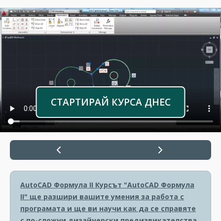
СТАРТИРАЙ КУРСА ДНЕС
AutoCAD Формула II
Курсът "AutoCAD Формула
II" ще разшири вашите умения за работа с
програмата и ще ви научи как да се справяте
с по-сложни дизайнерски предизвикателства.