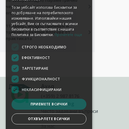
10. (Бонус Модул) Параметрично
чертане чрез оразмерителни
Този уебсайт използва бисквитки за
ограничения
подобряване на потребителското
изживяване. Използвайки нашия
уебсайт, Вие се съгласявате с всички
11. (Бонус Модул) Примери и
бисквитки в съответствие с нашата
трикове с реални блокове от
Политика за Бисквитки.
Прочетете още
практиката
СТРОГО НЕОБХОДИМО
ЕФЕКТИВНОСТ
ТАРГЕТИРАНЕ
ФУНКЦИОНАЛНОСТ
Аула
НЕКЛАСИФИЦИРАНИ
(+359) 2 987 8176
office@aula.bg
ПРИЕМЕТЕ ВСИЧКИ
Често задавани въпроси
Контакти
ОТХВЪРЛЕТЕ ВСИЧКИ
За нас