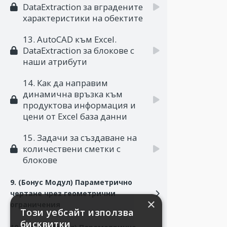
DataExtraction за вградените
характеристики на обектите
13. AutoCAD към Excel.
DataExtraction за блокове с
наши атрибути
14. Как да направим
динамична връзка към
продуктова информация и
цени от Excel база данни
15. Задачи за създаване на
количествени сметки с
блокове
9. (Бонус Модул) Параметрично
чертане чрез геометрични
×
ограничения
Този уебсайт използва
бисквитки