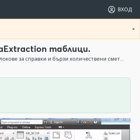
ВХОД
×
Extraction таблици.
окове за справки и бързи количествени сметки