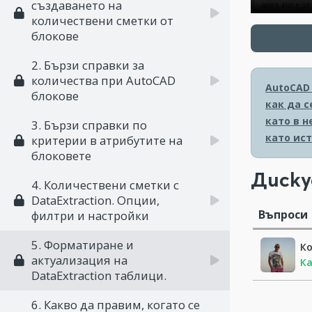
създаването на
количествени сметки от
блокове
2. Бързи справки за
количества при AutoCAD
AutoCAD 
блокове
как да с
като в 
3. Бързи справки по
като ист
критерии в атрибутите на
блоковете
Диску
4. Количествени сметки с
DataExtraction. Опции,
Въпроси
филтри и настройки
5. Форматиране и
К
актуализация на
Ка
DataExtraction таблици.
6. Какво да правим, когато се