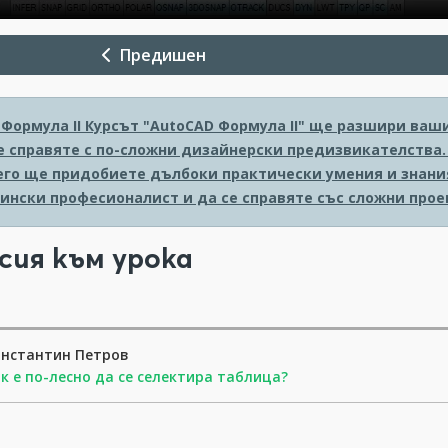
Предишен
Формула II
Курсът "AutoCAD Формула II" ще разшири ваши
е справяте с по-сложни дизайнерски предизвикателства.
него ще придобиете дълбоки практически умения и знания
ински професионалист и да се справяте със сложни прое
сия към урока
онстантин Петров
к е по-лесно да се селектира таблица?