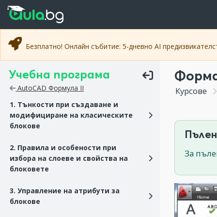
Прескочи към основното съдържание
Прескочи към навигацията
Безплатно! Онлайн събитие: 5-дневно AI предизвикател
Учебна програма
Форма
AutoCAD Формула II
Курсове
1. Тънкости при създаване и
модифициране на класическите
блокове
Пълен
2. Правила и особености при
За пъле
избора на слоеве и свойства на
блоковете
3. Управление на атрибути за
блокове