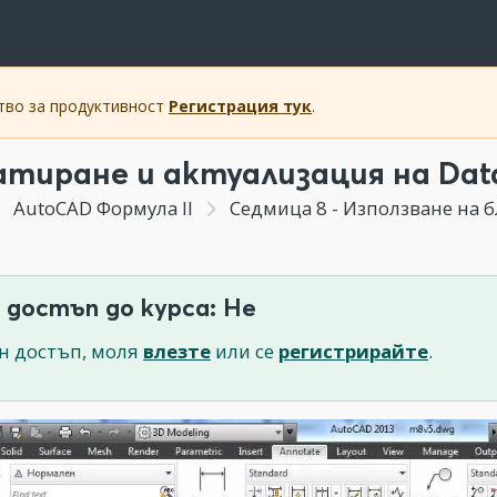
ство за продуктивност
Регистрация тук
.
тиране и актуализация на Data
AutoCAD Формула II
Седмица 8 - Използване на бл
 достъп до курса: Не
н достъп, моля
влезте
или се
регистрирайте
.