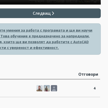
Следващ
те умения за работа с програмата и ще ви научи
 Това обучение е предназначено за напреднали,
, които ще ви позволят да работите с AutoCAD
кти с увереност и ефективност.
Отговори
4