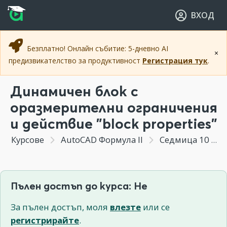
Прескочи към основното съдържание
Прескочи към навигацията
ВХОД
Безплатно! Онлайн събитие: 5-дневно AI
×
предизвикателство за продуктивност
Регистрация тук
.
Динамичен блок с
оразмерителни ограничения
и действие "block properties"
Курсове
AutoCAD Формула II
Седмица 10 - (Бонус Модул) Параметрично чертане чрез оразмерителни ограничения
Пълен достъп до курса: Не
За пълен достъп, моля
влезте
или се
регистрирайте
.