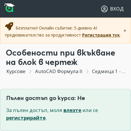
Прескочи към основното съдържание
Прескочи към навигацията
ВХОД
Безплатно! Онлайн събитие: 5-дневно AI
×
предизвикателство за продуктивност
Регистрация тук
.
Особености при вкъкване
на блок в чертеж
Курсове
AutoCAD Формула II
Седмица 1 - Тънкости при създаване и модифициране на класическите блокове
Пълен достъп до курса: Не
За пълен достъп, моля
влезте
или се
регистрирайте
.