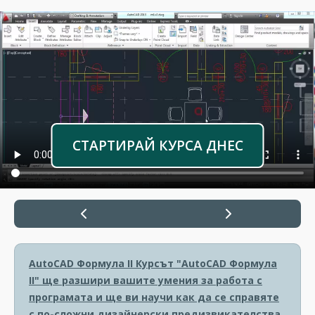
СТАРТИРАЙ КУРСА ДНЕС
AutoCAD Формула II
Курсът "AutoCAD Формула
II" ще разшири вашите умения за работа с
програмата и ще ви научи как да се справяте
с по-сложни дизайнерски предизвикателства.