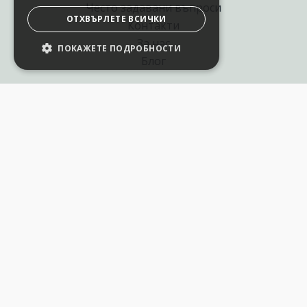
Често задавани въпроси
ОТХВЪРЛЕТЕ ВСИЧКИ
Контакти
За нас
ПОКАЖЕТЕ ПОДРОБНОСТИ
НАСТРОЙКИ НА БИСКВИТКИТЕ
Блог
Полезни връзки
Създай курс за Аула
Фирмени обучения
Събития и уебинари
Цени Аула Абонамент
Подари ваучер
Общи разпоредби
Условия за позлзване
Политика за поверителност