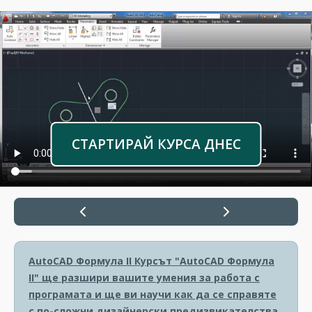
СТАРТИРАЙ КУРСА ДНЕС
AutoCAD Формула II
Курсът "AutoCAD Формула
II" ще разшири вашите умения за работа с
програмата и ще ви научи как да се справяте
с по-сложни дизайнерски предизвикателства.