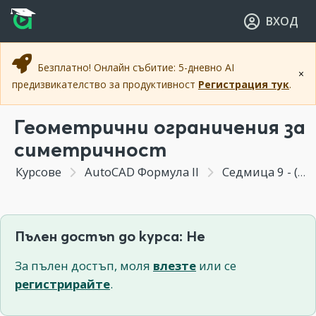
Прескочи към основното съдържание
Прескочи към навигацията
ВХОД
Безплатно! Онлайн събитие: 5-дневно AI
×
предизвикателство за продуктивност
Регистрация тук
.
Геометрични ограничения за
симетричност
Курсове
AutoCAD Формула II
Седмица 9 - (Бонус Модул) Параметрично чертане чрез геометрични ограничения
Пълен достъп до курса: Не
За пълен достъп, моля
влезте
или се
регистрирайте
.