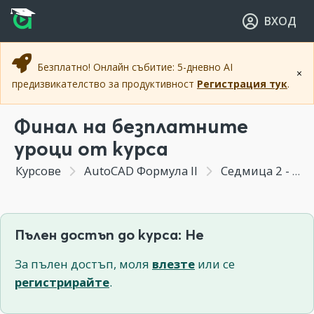
Прескочи към основното съдържание
Прескочи към навигацията
ВХОД
Безплатно! Онлайн събитие: 5-дневно AI
×
предизвикателство за продуктивност
Регистрация тук
.
Финал на безплатните
уроци от курса
Курсове
AutoCAD Формула II
Седмица 2 - Правила и особености при избора на слоеве и свойства на блоковете
Пълен достъп до курса: Не
За пълен достъп, моля
влезте
или се
регистрирайте
.