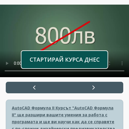
СТАРТИРАЙ КУРСА ДНЕС
AutoCAD Формула II
Курсът "AutoCAD Формула
II" ще разшири вашите умения за работа с
програмата и ще ви научи как да се справяте
с по-сложни дизайнерски предизвикателства.