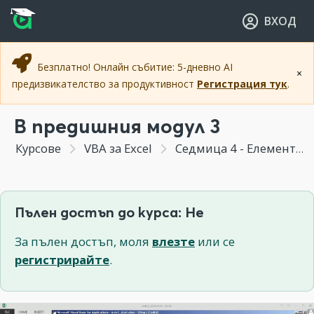
Прескочи към основното съдържание
Прескочи към навигацията
ВХОД
Безплатно! Онлайн събитие: 5-дневно AI
×
предизвикателство за продуктивност
Регистрация тук
.
В предишния модул 3
Курсове
VBA за Excel
Седмица 4 - Елементите на VBA - променливи ( Variable ), константи, ( Constants ), масиви ( Arrays ), типове данни ( Data types )
Пълен достъп до курса: Не
За пълен достъп, моля
влезте
или се
регистрирайте
.