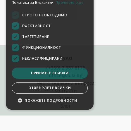
Политика за Бисквитки.
Прочетете още
СТРОГО НЕОБХОДИМО
ЕФЕКТИВНОСТ
ТАРГЕТИРАНЕ
ФУНКЦИОНАЛНОСТ
Аула
НЕКЛАСИФИЦИРАНИ
(+359) 2 987 8176
ПРИЕМЕТЕ ВСИЧКИ
office@aula.bg
Често задавани въпроси
ОТХВЪРЛЕТЕ ВСИЧКИ
Контакти
За нас
ПОКАЖЕТЕ ПОДРОБНОСТИ
Блог
Полезни връзки
Създай курс за Аула