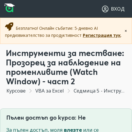
Прескочи към основното съдържание
Прескочи към навигацията
ВХОД
Безплатно! Онлайн събитие: 5-дневно AI
×
предизвикателство за продуктивност
Регистрация тук
.
Инструменти за тестване:
Прозорец за наблюдение на
променливите (Watch
Window) - част 2
Курсове
VBA за Excel
Седмица 5 - Инструменти за тестване. Оператори и блок-оператори на VBA.
Пълен достъп до курса: Не
За пълен достъп, моля
влезте
или се