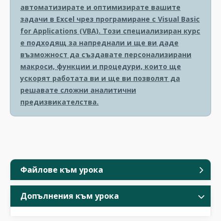
автоматизирате и оптимизирате вашите
задачи в Excel чрез програмиране с Visual Basic
for Applications (VBA). Този специализиран курс
е подходящ за напреднали и ще ви даде
възможност да създавате персонализирани
макроси, функции и процедури, които ще
ускорят работата ви и ще ви позволят да
решавате сложни аналитични
предизвикателства.
Файлове към урока
Допълнения към урока