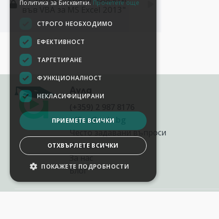
Политика за Бисквитки.
Прочетете още
във VBA за MS Excel 2013"
СТРОГО НЕОБХОДИМО
ЕФЕКТИВНОСТ
ТАРГЕТИРАНЕ
ФУНКЦИОНАЛНОСТ
Аула
НЕКЛАСИФИЦИРАНИ
(+359) 2 987 8176
office@aula.bg
ПРИЕМЕТЕ ВСИЧКИ
Често задавани въпроси
Контакти
ОТХВЪРЛЕТЕ ВСИЧКИ
За нас
ПОКАЖЕТЕ ПОДРОБНОСТИ
Блог
НАСТРОЙКИ НА БИСКВИТКИТЕ
2012-2026
©
AULA.bg
Всички права запазени.