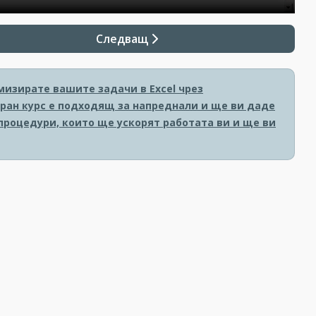
Следващ
мизирате вашите задачи в Excel чрез
изиран курс е подходящ за напреднали и ще ви даде
роцедури, които ще ускорят работата ви и ще ви