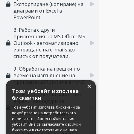
Експортиране (копиране) на
диаграми от Excel в
PowerPoint.
8. Работа с други
приложения на MS Office. MS
Outlook - автоматизирано
изпращане на e-mails до
списък от получатели.
9. Обработка на грешки по
време на изпълнение на
програмата (Run-time errors)
×
Този уебсайт използва
10. Настройки на работния
бисквитки
екран. Процедури за
обработка на събития в
Този уебсайт използва бисквитки за
подобряване на потребителското
обектите (event-handler
изживяване. Използвайки нашия
procedures).
уебсайт, Вие се съгласявате с всички
бисквитки в съответствие с нашата
11. Бонус Е-книга "Обекти