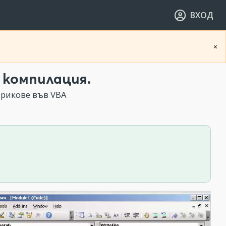
ВХОД
×
 компилация.
трикове във VBA