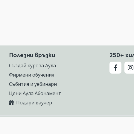
Полезни връзки
250+ хи
Създай курс за Аула
Фирмени обучения
Събития и уебинари
Цени Аула Абонамент
Подари ваучер