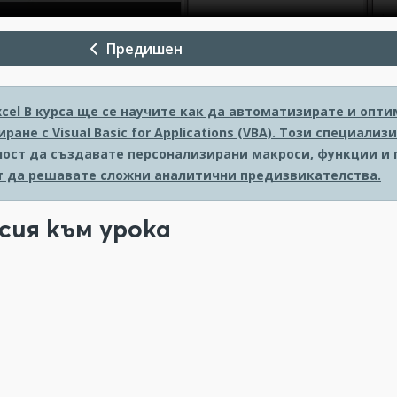
Предишен
xcel
В курса ще се научите как да автоматизирате и опти
ране с Visual Basic for Applications (VBA). Този специал
ост да създавате персонализирани макроси, функции и п
т да решавате сложни аналитични предизвикателства.
сия към урока