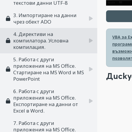
текстови данни UTF-8
3. Импортиране на данни
чрез обект ADO
4. Директиви на
VBA за E
компилатора. Условна
програми
компилация.
възможн
позволя
5. Работа с други
приложения на MS Office.
Стартиране на MS Word и MS
Диску
PowerPoint
6. Работа с други
приложения на MS Office.
Експортиране на данни от
Excel в Word.
7. Работа с други
приложения на MS Office.