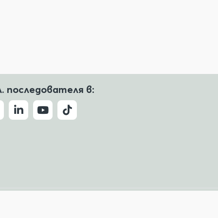
л. последователя в:
Условия за ползване
Политика за поверителност