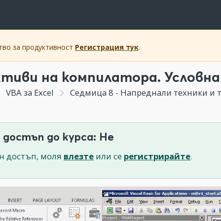
ство за продуктивност
Регистрация тук
.
тиви на компилатора. Условна
VBA за Excel
Седмица 8 - Напреднали техники и 
 достъп до курса: Не
н достъп, моля
влезте
или се
регистрирайте
.