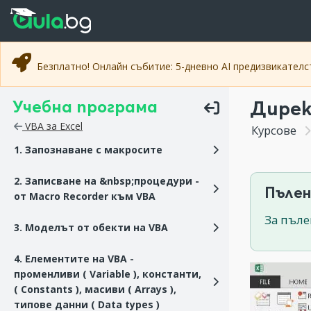
Прескочи към основното съдържание
Прескочи към навигацията
Безплатно! Онлайн събитие: 5-дневно AI предизвикател
Учебна програма
Дирек
VBA за Excel
Курсове
1. Запознаване с макросите
2. Записване на &nbsp;процедури -
Пълен
от Macro Recorder към VBA
За пъле
3. Моделът от обекти на VBA
4. Елементите на VBA -
променливи ( Variable ), константи,
( Constants ), масиви ( Arrays ),
типове данни ( Data types )