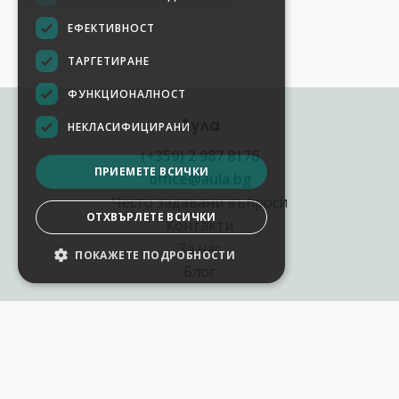
ЕФЕКТИВНОСТ
ТАРГЕТИРАНЕ
ФУНКЦИОНАЛНОСТ
Аула
НЕКЛАСИФИЦИРАНИ
(+359) 2 987 8176
ПРИЕМЕТЕ ВСИЧКИ
office@aula.bg
Често задавани въпроси
ОТХВЪРЛЕТЕ ВСИЧКИ
Контакти
За нас
ПОКАЖЕТЕ ПОДРОБНОСТИ
Блог
Полезни връзки
Създай курс за Аула
Фирмени обучения
Събития и уебинари