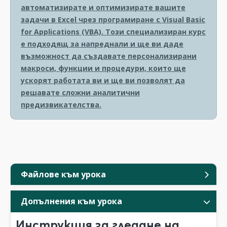
автоматизирате и оптимизирате вашите
задачи в Excel чрез програмиране с Visual Basic
for Applications (VBA). Този специализиран курс
е подходящ за напреднали и ще ви даде
възможност да създавате персонализирани
макроси, функции и процедури, които ще
ускорят работата ви и ще ви позволят да
решавате сложни аналитични
предизвикателства.
Файлове към урока
Допълнения към урока
Инструкция за гледане на