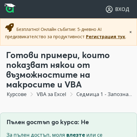
Прескочи към основното съдържание
Прескочи към навигацията
ВХОД
Безплатно! Онлайн събитие: 5-дневно AI
×
предизвикателство за продуктивност
Регистрация тук
.
Готови примери, които
показват някои от
възможностите на
макросите и VBA
Курсове
VBA за Excel
Седмица 1 - Запознаване с макросите
Пълен достъп до курса: Не
За пълен достъп, моля
влезте
или се