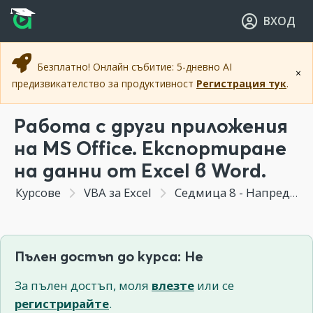
Прескочи към основното съдържание
Прескочи към навигацията
ВХОД
Безплатно! Онлайн събитие: 5-дневно AI
×
предизвикателство за продуктивност
Регистрация тук
.
Работа с други приложения
на MS Office. Експортиране
на данни от Excel в Word.
Курсове
VBA за Excel
Седмица 8 - Напреднали техники и трикове във VBA
Пълен достъп до курса: Не
За пълен достъп, моля
влезте
или се
регистрирайте
.