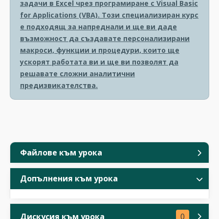
задачи в Excel чрез програмиране с Visual Basic
for Applications (VBA). Този специализиран курс
е подходящ за напреднали и ще ви даде
възможност да създавате персонализирани
макроси, функции и процедури, които ще
ускорят работата ви и ще ви позволят да
решавате сложни аналитични
предизвикателства.
Файлове към урока
Допълнения към урока
Дискусия към урока
0