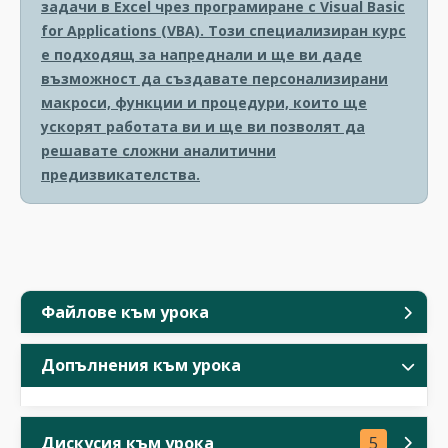
задачи в Excel чрез програмиране с Visual Basic
for Applications (VBA). Този специализиран курс
е подходящ за напреднали и ще ви даде
възможност да създавате персонализирани
макроси, функции и процедури, които ще
ускорят работата ви и ще ви позволят да
решавате сложни аналитични
предизвикателства.
Файлове към урока
Допълнения към урока
Дискусия към урока
5