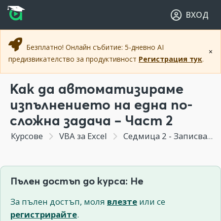
Прескочи към основното съдържание
Прескочи към навигацията
ВХОД
Безплатно! Онлайн събитие: 5-дневно AI
×
предизвикателство за продуктивност
Регистрация тук
.
Как да автоматизираме
изпълнението на една по-
сложна задача – Част 2
Курсове
VBA за Excel
Седмица 2 - Записване на процедури - от Macro Recorder към VBA
Пълен достъп до курса: Не
За пълен достъп, моля
влезте
или се
регистрирайте
.