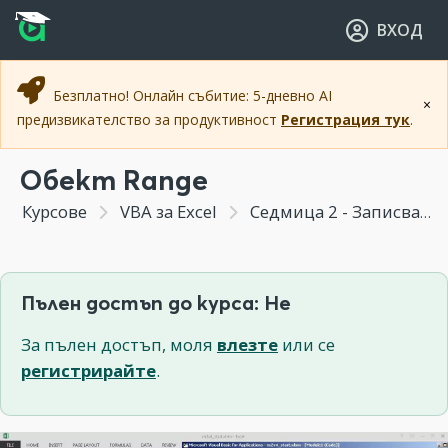
Прескочи към основното съдържание
Прескочи към навигацията
ВХОД
Безплатно! Онлайн събитие: 5-дневно AI
×
предизвикателство за продуктивност
Регистрация тук
.
Обект Range
Курсове
VBA за Excel
Седмица 2 - Записване на процедури - от Macro Recorder към VBA
Пълен достъп до курса: Не
За пълен достъп, моля
влезте
или се
регистрирайте
.