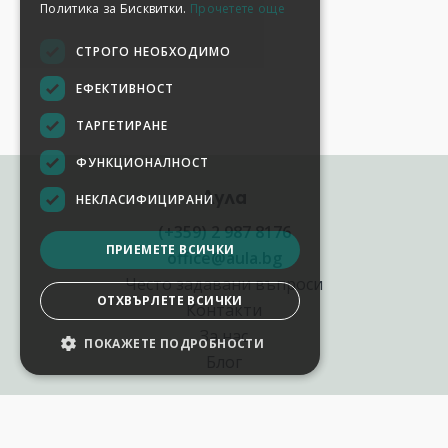
Политика за Бисквитки.
Прочетете още
СТРОГО НЕОБХОДИМО
ЕФЕКТИВНОСТ
ТАРГЕТИРАНЕ
ФУНКЦИОНАЛНОСТ
Аула
НЕКЛАСИФИЦИРАНИ
(+359) 2 987 8176
ПРИЕМЕТЕ ВСИЧКИ
office@aula.bg
Често задавани въпроси
ОТХВЪРЛЕТЕ ВСИЧКИ
Контакти
За нас
ПОКАЖЕТЕ ПОДРОБНОСТИ
Блог
Полезни връзки
Създай курс за Аула