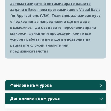
автоматизирате и оптимизирате вашите
задачи в Excel чрез програмиране с Visual Basic
for Applications (VBA). Този специализиран курс
е подходящ за напреднали и ще ви даде
възможност да създавате персонализирани
макроси, функции и процедури, които ще
ускорят работата ви и ще ви позволят да
решавате сложни аналитични
предизвикателства.
Файлове към урока
Допълнения към урока