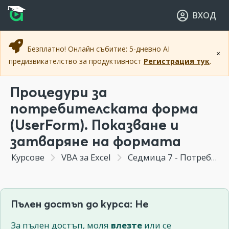
Прескочи към основното съдържание
Прескочи към навигацията
ВХОД
Безплатно! Онлайн събитие: 5-дневно AI
×
предизвикателство за продуктивност
Регистрация тук
.
Процедури за
потребителската форма
(UserForm). Показване и
затваряне на формата
Курсове
VBA за Excel
Седмица 7 - Потребителски интерфейс. Форми и контроли
Пълен достъп до курса: Не
За пълен достъп, моля
влезте
или се